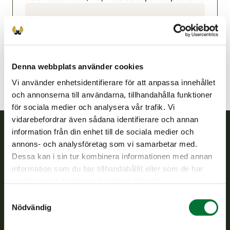
Tammerfors jaktvårdsförening
Norra Tavastland
tampere@rhy.riista.fi
Denna webbplats använder cookies
Vi använder enhetsidentifierare för att anpassa innehållet
och annonserna till användarna, tillhandahålla funktioner
för sociala medier och analysera vår trafik. Vi
vidarebefordrar även sådana identifierare och annan
information från din enhet till de sociala medier och
annons- och analysföretag som vi samarbetar med.
Finlands viltcentral
Dessa kan i sin tur kombinera informationen med annan
information som du har tillhandahållit eller som de har
Finlands viltcentral främjar en hållbar vilthushållning, stöder
samlat in när du har använt deras tjänster.
jaktvårdsföreningarnas verksamhet, ser till att viltpolitiken
verkställs och svarar för de offentliga förvaltningsuppgifter
Samtyckesval
som föreskrivs.
Nödvändig
Om oss