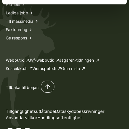
Aktuellt
Lediga jobb
Till massmedia
Fakturering
Ge respons
Webbutik
Jvf-webbutik
Jägaren-tidningen
Kosteikko.fi
Vieraspeto.fi
Oma riista
Tillbaka till början
Tillgänglighetsutlåtande
Dataskyddbeskrivninger
Användarvillkor
Handlingsoffentlighet