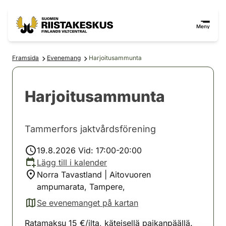
Hoppa till innehåll
Gå till webbplatskartan
Meny
Framsida
Evenemang
Harjoitusammunta
Harjoitusammunta
Tammerfors jaktvårdsförening
19.8.2026 Vid: 17:00-20:00
Lägg till i kalender
Norra Tavastland | Aitovuoren
ampumarata, Tampere,
Se evenemanget på kartan
(avautuu uuteen välilehteen)
Ratamaksu 15 €/ilta, käteisellä paikanpäällä.