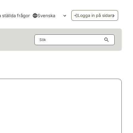
Svenska
a ställda frågor
Logga in på sidan
Öppna språkmenyn
Sök