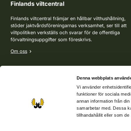
Finlands viltcentral
Finlands viltcentral främjar en hållbar vilthushållning,
stöder jaktvårdsföreningarnas verksamhet, ser till att
viltpolitiken verkställs och svarar för de offentliga
förvaltningsuppgifter som föreskrivs.
Om oss
Denna webbplats använde
Vi använder enhetsidentifie
funktioner för sociala medi
annan information från din
samarbetar med. Dessa kan
tillhandahållit eller som d
Webbutik
Jvf-webbutik
Jägaren-tidningen
Kosteik