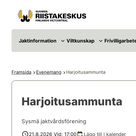
Hoppa till innehåll
Gå till webbplatskartan
Jaktinformation
Viltkunskap
Frivilligarbet
Framsida
Evenemang
Harjoitusammunta
Harjoitusammunta
Sysmä jaktvårdsförening
21.8.2026 Vid: 17:00
Lägg till i kalender