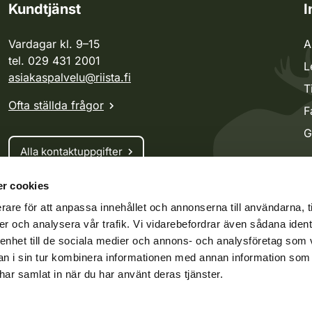
Kundtjänst
I
Vardagar kl. 9–15
A
tel. 029 431 2001
L
asiakaspalvelu@riista.fi
T
Ofta ställda frågor
F
G
Alla kontaktuppgifter
r cookies
Jaktkort
rare för att anpassa innehållet och annonserna till användarna, t
Oma riista -tjänsten
er och analysera vår trafik. Vi vidarebefordrar även sådana ident
Ansökan om licenser och dispenser
 enhet till de sociala medier och annons- och analysföretag som 
 i sin tur kombinera informationen med annan information som
e har samlat in när du har använt deras tjänster.
ko.fi
Vieraspeto.fi
Oma riista