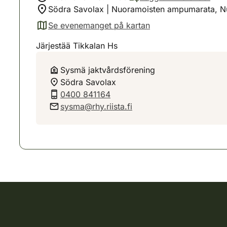
Södra Savolax | Nuoramoisten ampumarata, N
Se evenemanget på kartan
(avautuu uuteen välilehteen)
Järjestää Tikkalan Hs
Sysmä jaktvårdsförening
Södra Savolax
0400 841164
sysma@rhy.riista.fi