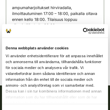
(avautuu uuteen välilehteen)
ampumaharjoitukset hirviradalla,
ilmoittautuminen 17:00 – 18:00, paikalla oltava
ennen kello 18:00. Tilaisuus loppuu
viimeistään kello 20:00
Keitele jaktvårdsförening
Norra Savolax
Denna webbplats använder cookies
040-544 7769
keitele@rhy.riista.fi
Vi använder enhetsidentifierare för att anpassa innehållet
och annonserna till användarna, tillhandahålla funktioner
för sociala medier och analysera vår trafik. Vi
vidarebefordrar även sådana identifierare och annan
information från din enhet till de sociala medier och
annons- och analysföretag som vi samarbetar med.
Dessa kan i sin tur kombinera informationen med annan
information som du har tillhandahållit eller som de har
Finlands viltcentral
samlat in när du har använt deras tjänster.