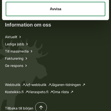
Oma riista -tjänsten
Avvisa
Ansökan om licenser och dispenser
Information om oss
Aktuellt
Lediga jobb
Till massmedia
Fakturering
Ge respons
Webbutik
Jvf-webbutik
Jägaren-tidningen
Kosteikko.fi
Vieraspeto.fi
Oma riista
Tillbaka till början