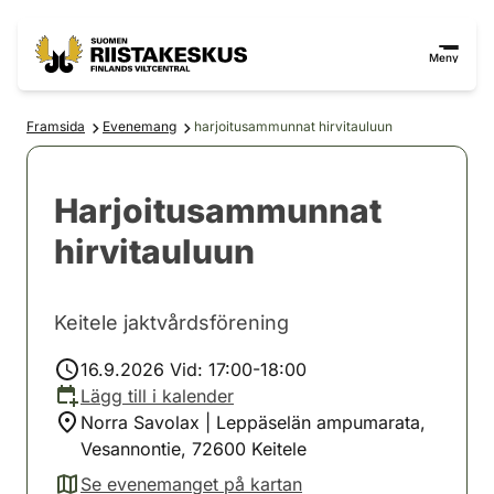
Hoppa till innehåll
Gå till webbplatskartan
Meny
Framsida
Evenemang
harjoitusammunnat hirvitauluun
Harjoitusammunnat
hirvitauluun
Keitele jaktvårdsförening
16.9.2026 Vid: 17:00-18:00
Lägg till i kalender
Norra Savolax | Leppäselän ampumarata,
Vesannontie, 72600 Keitele
Se evenemanget på kartan