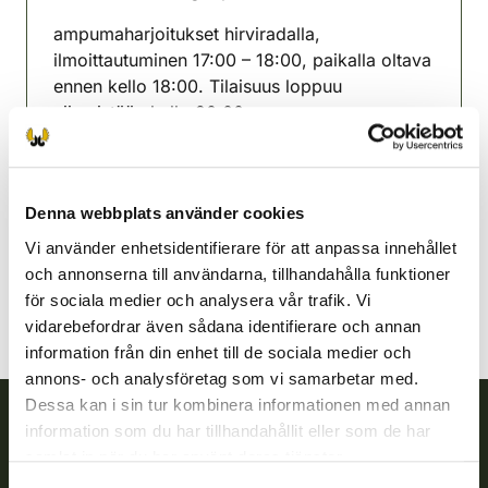
(avautuu uuteen välilehteen)
ampumaharjoitukset hirviradalla,
ilmoittautuminen 17:00 – 18:00, paikalla oltava
ennen kello 18:00. Tilaisuus loppuu
viimeistään kello 20:00
Keitele jaktvårdsförening
Norra Savolax
Denna webbplats använder cookies
040-544 7769
keitele@rhy.riista.fi
Vi använder enhetsidentifierare för att anpassa innehållet
och annonserna till användarna, tillhandahålla funktioner
för sociala medier och analysera vår trafik. Vi
vidarebefordrar även sådana identifierare och annan
information från din enhet till de sociala medier och
annons- och analysföretag som vi samarbetar med.
Dessa kan i sin tur kombinera informationen med annan
information som du har tillhandahållit eller som de har
Finlands viltcentral
samlat in när du har använt deras tjänster.