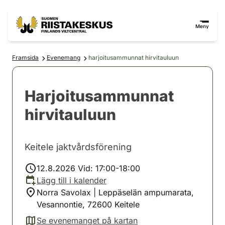
Hoppa till innehåll
Gå till webbplatskartan
Meny
Framsida
Evenemang
harjoitusammunnat hirvitauluun
Harjoitusammunnat
hirvitauluun
Keitele jaktvårdsförening
12.8.2026 Vid: 17:00-18:00
Lägg till i kalender
Norra Savolax | Leppäselän ampumarata,
Vesannontie, 72600 Keitele
Se evenemanget på kartan