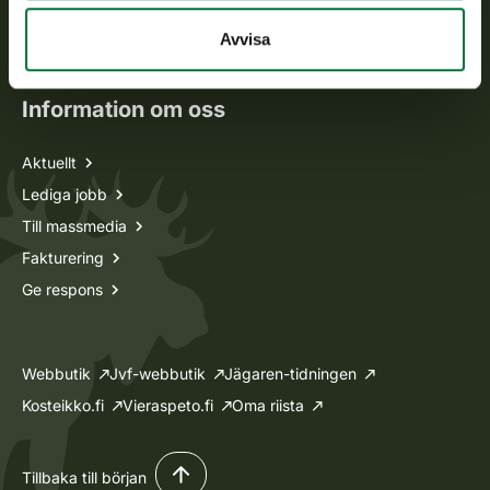
Oma riista -tjänsten
Avvisa
Ansökan om licenser och dispenser
Information om oss
Aktuellt
Lediga jobb
Till massmedia
Fakturering
Ge respons
Webbutik
Jvf-webbutik
Jägaren-tidningen
Kosteikko.fi
Vieraspeto.fi
Oma riista
Tillbaka till början