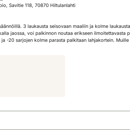
, Savitie 118, 70870 Hiltulanlahti
öillä. 3 laukausta seisovaan maaliin ja kolme laukausta li
paikalla jaossa, voi palkinnon noutaa erikseen ilmoitettavast
a -20 sarjojen kolme parasta palkitaan lahjakortein. Muille 