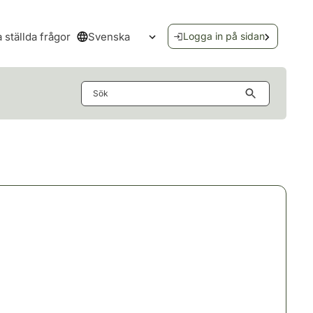
Svenska
a ställda frågor
Logga in på sidan
Öppna språkmenyn
Sök