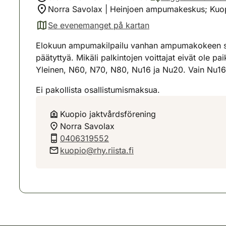
Norra Savolax | Heinjoen ampumakeskus; Kuopio
Se evenemanget på kartan
(avautuu uuteen välilehteen)
Elokuun ampumakilpailu vanhan ampumakokeen säänn
päätyttyä. Mikäli palkintojen voittajat eivät ole 
Yleinen, N60, N70, N80, Nu16 ja Nu20. Vain Nu16 j
Ei pakollista osallistumismaksua.
Kuopio jaktvårdsförening
Norra Savolax
0406319552
kuopio@rhy.riista.fi