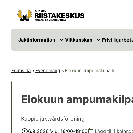
Hoppa till innehåll
Gå till webbplatskartan
Jaktinformation
Viltkunskap
Frivilligarbet
Framsida
Evenemang
Elokuun ampumakilpailu
Elokuun ampumakilpa
Kuopio jaktvårdsförening
6.8.2026 Vid: 16:00-19:00
Lägg till i kalend