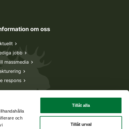
nformation om oss
ktuellt
ediga jobb
ill massmedia
akturering
e respons
Tillåt alla
illhandahålla
ifierare och
Tillåt urval
vi