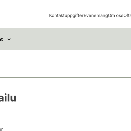
Kontaktuppgifter
Evenemang
Om oss
Oft
et
ilu
er