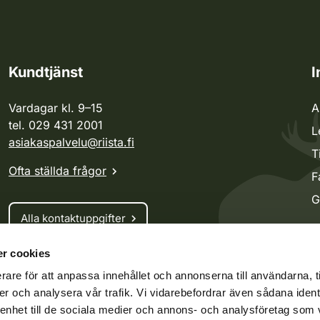
Kundtjänst
I
Vardagar kl. 9–15
A
tel. 029 431 2001
L
asiakaspalvelu@riista.fi
T
Ofta ställda frågor
F
G
Alla kontaktuppgifter
r cookies
Jaktkort
rare för att anpassa innehållet och annonserna till användarna, t
Oma riista -tjänsten
er och analysera vår trafik. Vi vidarebefordrar även sådana ident
Ansökan om licenser och dispenser
 enhet till de sociala medier och annons- och analysföretag som 