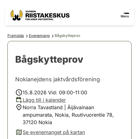
Hoppa till innehåll
Gå till webbplatskartan
Meny
Framsida
Evenemang
Bågskytteprov
Bågskytteprov
Nokianejdens jaktvårdsförening
15.8.2026 Vid: 09:00-11:00
Lägg till i kalender
Norra Tavastland | Äijävainaan
ampumarata, Nokia, Ruutivuorentie 78,
37120 Nokia
Se evenemanget på kartan
(avautuu uuteen välilehteen)