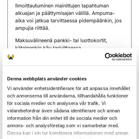
Ilmoittautuminen mainittujen tapahtuman
alkuajan ja päättymisajan välillä. Ampuma-
aika voi jatkua tarvittaessa pidempäänkin, jos
ampujia riittää.
Maksuvälineenä pankki- tai luottokortit,
käteinenkin käy tarivittaessa.
Järjestäjä ja yhteyshenkilö: Vakkalan Seudun
Metsästysyhdistys, Sauli Nuora 0400 336 542
Denna webbplats använder cookies
Nokianejdens jaktvårdsförening
Vi använder enhetsidentifierare för att anpassa innehållet
Norra Tavastland
och annonserna till användarna, tillhandahålla funktioner
040 146 2227
för sociala medier och analysera vår trafik. Vi
nokia@rhy.riista.fi
vidarebefordrar även sådana identifierare och annan
information från din enhet till de sociala medier och
annons- och analysföretag som vi samarbetar med.
Dessa kan i sin tur kombinera informationen med annan