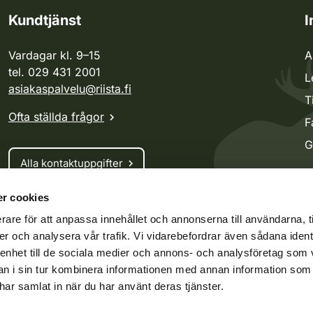
Kundtjänst
I
Vardagar kl. 9–15
A
tel. 029 431 2001
L
asiakaspalvelu@riista.fi
T
Ofta ställda frågor
F
G
Alla kontaktuppgifter
r cookies
Jaktkort
rare för att anpassa innehållet och annonserna till användarna, t
Oma riista -tjänsten
er och analysera vår trafik. Vi vidarebefordrar även sådana ident
Ansökan om licenser och dispenser
 enhet till de sociala medier och annons- och analysföretag som 
 i sin tur kombinera informationen med annan information som
e har samlat in när du har använt deras tjänster.
ko.fi
Vieraspeto.fi
Oma riista