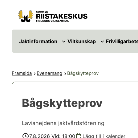
Hoppa till innehåll
Gå till webbplatskartan
Jaktinformation
Viltkunskap
Frivilligarbet
Framsida
Evenemang
Bågskytteprov
Bågskytteprov
Lavianejdens jaktvårdsförening
7.8.2026 Vid: 18:00
Lägg till i kalender