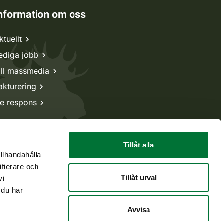
nformation om oss
ktuellt
ediga jobb
ill massmedia
akturering
e respons
Tillåt alla
illhandahålla
ifierare och
Tillåt urval
vi
 du har
Avvisa
Tillbaka till början