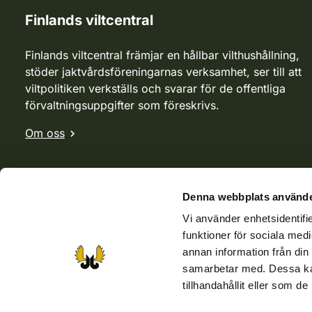
Finlands viltcentral
Finlands viltcentral främjar en hållbar vilthushållning,
stöder jaktvårdsföreningarnas verksamhet, ser till att
viltpolitiken verkställs och svarar för de offentliga
förvaltningsuppgifter som föreskrivs.
Om oss
Denna webbplats använde
Vi använder enhetsidentifie
funktioner för sociala medi
annan information från din
samarbetar med. Dessa kan
tillhandahållit eller som d
Webbutik
Jvf-webbutik
Jägaren-tidningen
Kosteik