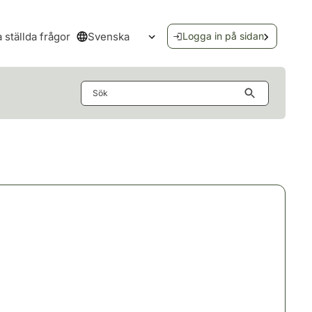
Svenska
a ställda frågor
Logga in på sidan
Öppna språkmenyn
Sök