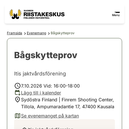
Hoppa till innehåll
Gå till webbplatskartan
Meny
Framsida
Evenemang
Bågskytteprov
Bågskytteprov
Itis jaktvårdsförening
7.10.2026 Vid: 16:00-18:00
Lägg till i kalender
Sydöstra Finland | Finrem Shooting Center,
Tillola, Ampumaradantie 17, 47400 Kausala
Se evenemanget på kartan
(avautuu uuteen välilehteen)