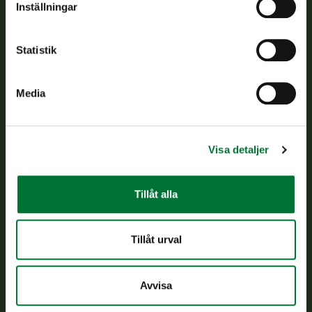
Inställningar
Kundtjänst
Statistik
Vardagar kl. 9–15
tel. 029 431 2001
asiakaspalvelu@riista.fi
Media
Ofta ställda frågor
Visa detaljer
Alla kontaktuppgifter
Tillåt alla
Jaktkort
Oma riista -tjänsten
Ansökan om licenser och dispenser
Tillåt urval
Information om oss
Avvisa
Aktuellt