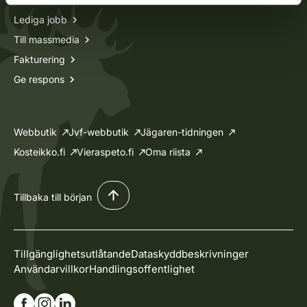
Lediga jobb
Till massmedia
Fakturering
Ge respons
Webbutik
Jvf-webbutik
Jägaren-tidningen
Kosteikko.fi
Vieraspeto.fi
Oma riista
Tillbaka till början
Tillgänglighetsutlåtande
Dataskyddbeskrivninger
Användarvillkor
Handlingsoffentlighet