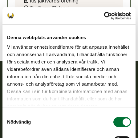
Itis jaktvårdsförening
Sydöstra Finland
040 580 5088
iitti@rhy.riista.fi
Denna webbplats använder cookies
Vi använder enhetsidentifierare för att anpassa innehållet
och annonserna till användarna, tillhandahålla funktioner
för sociala medier och analysera vår trafik. Vi
vidarebefordrar även sådana identifierare och annan
information från din enhet till de sociala medier och
Finlands viltcentral
annons- och analysföretag som vi samarbetar med.
Dessa kan i sin tur kombinera informationen med annan
Finlands viltcentral främjar en hållbar vilthushållning, stöder
information som du har tillhandahållit eller som de har
jaktvårdsföreningarnas verksamhet, ser till att viltpolitiken
samlat in när du har använt deras tjänster.
verkställs och svarar för de offentliga förvaltningsuppgifter
Samtyckesval
som föreskrivs.
Nödvändig
Om oss