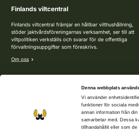
Finlands viltcentral
Finlands viltcentral främjar en hållbar vilthushållning,
stöder jaktvårdsföreningarnas verksamhet, ser till att
viltpolitiken verkställs och svarar för de offentliga
förvaltningsuppgifter som föreskrivs.
Om oss
Denna webbplats använde
Vi använder enhetsidentifie
funktioner för sociala medi
annan information från din
samarbetar med. Dessa kan
tillhandahållit eller som d
Webbutik
Jvf-webbutik
Jägaren-tidningen
Kosteik