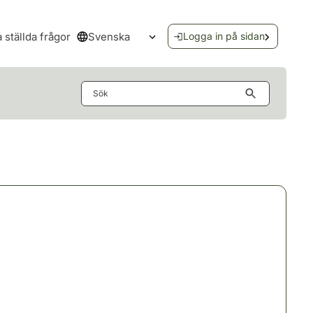
Svenska
a ställda frågor
Logga in på sidan
Öppna språkmenyn
Sök