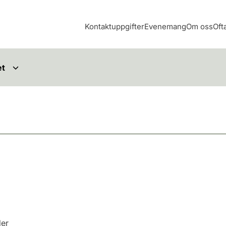
Kontaktuppgifter
Evenemang
Om oss
Oft
et
der