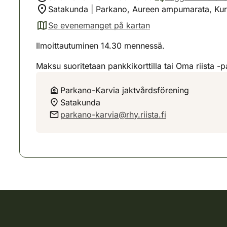
Satakunda | Parkano, Aureen ampumarata, Kur
Se evenemanget på kartan
(avautuu uuteen välilehteen)
Ilmoittautuminen 14.30 mennessä.
Maksu suoritetaan pankkikorttilla tai Oma riista -p
Parkano-Karvia jaktvårdsförening
Satakunda
parkano-karvia@rhy.riista.fi