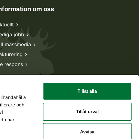
nformation om oss
ktuellt
ediga jobb
ill massmedia
akturering
e respons
Tillåt alla
illhandahålla
ifierare och
Tillåt urval
vi
 du har
Avvisa
Tillbaka till början