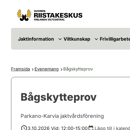
Hoppa till innehåll
Gå till webbplatskartan
Jaktinformation
Viltkunskap
Frivilligarbet
Framsida
Evenemang
Bågskytteprov
Bågskytteprov
Parkano-Karvia jaktvårdsförening
3.10.2026 Vid: 12:00-15:00
Lägg till i kalen