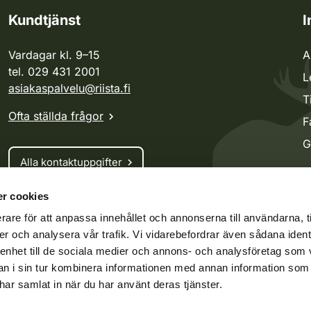
Kundtjänst
I
Vardagar kl. 9–15
A
tel. 029 431 2001
L
asiakaspalvelu@riista.fi
T
Ofta ställda frågor
F
G
Alla kontaktuppgifter
r cookies
Jaktkort
rare för att anpassa innehållet och annonserna till användarna, t
Oma riista -tjänsten
er och analysera vår trafik. Vi vidarebefordrar även sådana ident
Ansökan om licenser och dispenser
 enhet till de sociala medier och annons- och analysföretag som 
 i sin tur kombinera informationen med annan information som
e har samlat in när du har använt deras tjänster.
ko.fi
Vieraspeto.fi
Oma riista