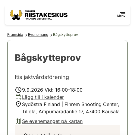
Hoppa till innehåll
Gå till webbplatskartan
Meny
Framsida
Evenemang
Bågskytteprov
Bågskytteprov
Itis jaktvårdsförening
9.9.2026 Vid: 16:00-18:00
Lägg till i kalender
Sydöstra Finland | Finrem Shooting Center,
Tillola, Ampumaradantie 17, 47400 Kausala
Se evenemanget på kartan
(avautuu uuteen välilehteen)