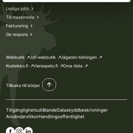
Lediga jobb
Till massmedia
Fakturering
Ge respons
Webbutik
Jvf-webbutik
Jägaren-tidningen
Kosteikko.fi
Vieraspeto.fi
Oma riista
Tillbaka till början
Tillgänglighetsutlåtande
Dataskyddbeskrivninger
Användarvillkor
Handlingsoffentlighet