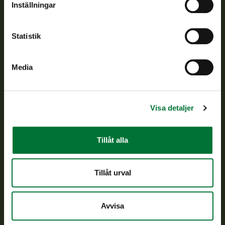
Inställningar
Kundtjänst
Statistik
Vardagar kl. 9–15
tel. 029 431 2001
asiakaspalvelu@riista.fi
Media
Ofta ställda frågor
Visa detaljer
Alla kontaktuppgifter
Tillåt alla
Jaktkort
Oma riista -tjänsten
Ansökan om licenser och dispenser
Tillåt urval
Information om oss
Avvisa
Aktuellt