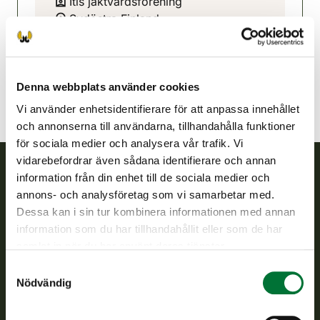
Itis jaktvårdsförening
Sydöstra Finland
040 580 5088
iitti@rhy.riista.fi
Denna webbplats använder cookies
Vi använder enhetsidentifierare för att anpassa innehållet
och annonserna till användarna, tillhandahålla funktioner
för sociala medier och analysera vår trafik. Vi
vidarebefordrar även sådana identifierare och annan
information från din enhet till de sociala medier och
Finlands viltcentral
annons- och analysföretag som vi samarbetar med.
Dessa kan i sin tur kombinera informationen med annan
Finlands viltcentral främjar en hållbar vilthushållning, stöder
information som du har tillhandahållit eller som de har
jaktvårdsföreningarnas verksamhet, ser till att viltpolitiken
samlat in när du har använt deras tjänster.
verkställs och svarar för de offentliga förvaltningsuppgifter
Samtyckesval
som föreskrivs.
Nödvändig
Om oss