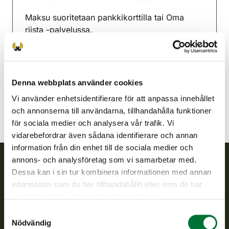
Maksu suoritetaan pankkikorttilla tai Oma
riista -palvelussa.
Parkano-Karvia jaktvårdsförening
Satakunda
parkano-karvia@rhy.riista.fi
Denna webbplats använder cookies
Vi använder enhetsidentifierare för att anpassa innehållet
och annonserna till användarna, tillhandahålla funktioner
för sociala medier och analysera vår trafik. Vi
vidarebefordrar även sådana identifierare och annan
information från din enhet till de sociala medier och
annons- och analysföretag som vi samarbetar med.
Dessa kan i sin tur kombinera informationen med annan
Finlands viltcentral
information som du har tillhandahållit eller som de har
samlat in när du har använt deras tjänster.
Finlands viltcentral främjar en hållbar vilthushållning, stöder
Samtyckesval
jaktvårdsföreningarnas verksamhet, ser till att viltpolitiken
Nödvändig
verkställs och svarar för de offentliga förvaltningsuppgifter