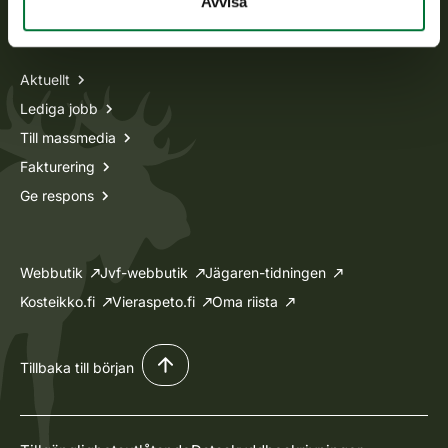
Avvisa
Information om oss
Aktuellt
Lediga jobb
Till massmedia
Fakturering
Ge respons
Webbutik
Jvf-webbutik
Jägaren-tidningen
Kosteikko.fi
Vieraspeto.fi
Oma riista
Tillbaka till början