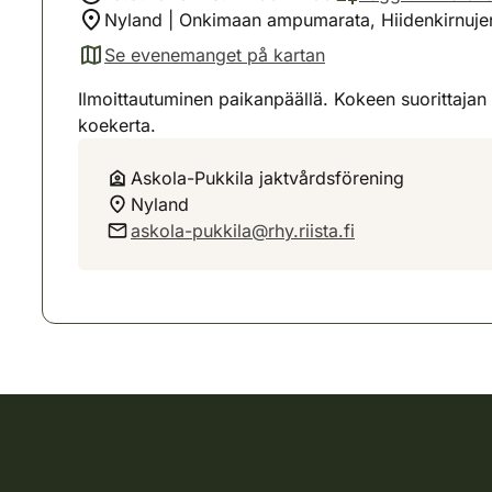
Nyland | Onkimaan ampumarata, Hiidenkirnuj
Se evenemanget på kartan
(avautuu uuteen välilehteen)
Ilmoittautuminen paikanpäällä. Kokeen suorittajan 
koekerta.
Askola-Pukkila jaktvårdsförening
Nyland
askola-pukkila@rhy.riista.fi