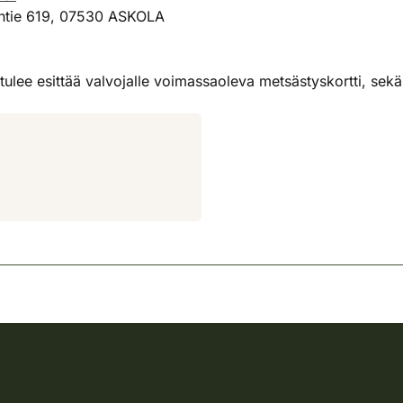
entie 619, 07530 ASKOLA
tulee esittää valvojalle voimassaoleva metsästyskortti, sek