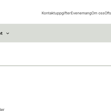
Kontaktuppgifter
Evenemang
Om oss
Oft
et
der