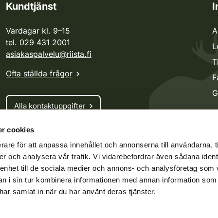
Kundtjänst
I
Vardagar kl. 9–15
A
tel. 029 431 2001
L
asiakaspalvelu@riista.fi
T
Ofta ställda frågor
F
G
Alla kontaktuppgifter
r cookies
Jaktkort
rare för att anpassa innehållet och annonserna till användarna, t
Oma riista -tjänsten
er och analysera vår trafik. Vi vidarebefordrar även sådana ident
Ansökan om licenser och dispenser
 enhet till de sociala medier och annons- och analysföretag som 
 i sin tur kombinera informationen med annan information som
e har samlat in när du har använt deras tjänster.
ko.fi
Vieraspeto.fi
Oma riista