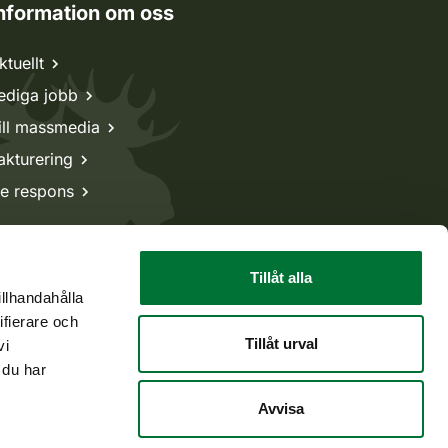
nformation om oss
ktuellt
ediga jobb
ill massmedia
akturering
e respons
Tillåt alla
illhandahålla
ifierare och
Tillåt urval
vi
 du har
Avvisa
Tillbaka till början