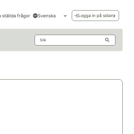
Svenska
a ställda frågor
Logga in på sidan
Öppna språkmenyn
Sök