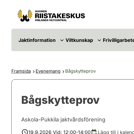
Hoppa till innehåll
Gå till webbplatskartan
Jaktinformation
Viltkunskap
Frivilligarbet
Framsida
Evenemang
Bågskytteprov
Bågskytteprov
Askola-Pukkila jaktvårdsförening
19.9.2026 Vid: 12:00-14:00
Lägg till i kalen