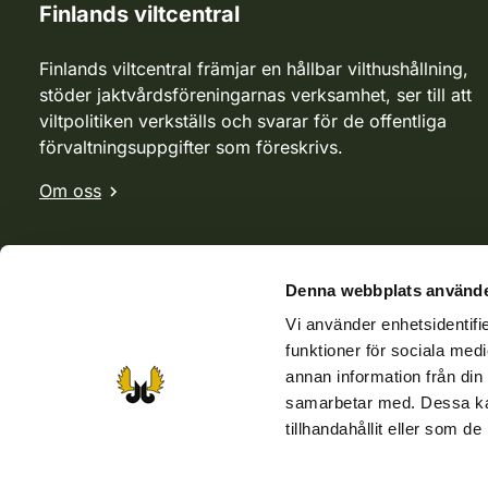
Finlands viltcentral
Finlands viltcentral främjar en hållbar vilthushållning,
stöder jaktvårdsföreningarnas verksamhet, ser till att
viltpolitiken verkställs och svarar för de offentliga
förvaltningsuppgifter som föreskrivs.
Om oss
Denna webbplats använde
Vi använder enhetsidentifie
funktioner för sociala medi
annan information från din
samarbetar med. Dessa kan
tillhandahållit eller som d
Webbutik
Jvf-webbutik
Jägaren-tidningen
Kosteik