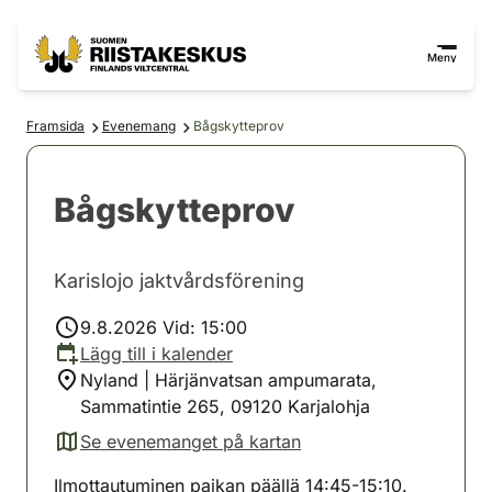
Hoppa till innehåll
Gå till webbplatskartan
Meny
Framsida
Evenemang
Bågskytteprov
Bågskytteprov
Karislojo jaktvårdsförening
9.8.2026 Vid: 15:00
Lägg till i kalender
Nyland | Härjänvatsan ampumarata,
Sammatintie 265, 09120 Karjalohja
Se evenemanget på kartan
(avautuu uuteen välilehteen)
Ilmottautuminen paikan päällä 14:45-15:10.