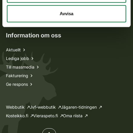
Jaktkort
Oma riista -tjänsten
Avvisa
Ansökan om licenser och dispenser
Information om oss
Aktuellt
Lediga jobb
Till massmedia
Fakturering
Ge respons
Webbutik
Jvf-webbutik
Jägaren-tidningen
Kosteikko.fi
Vieraspeto.fi
Oma riista