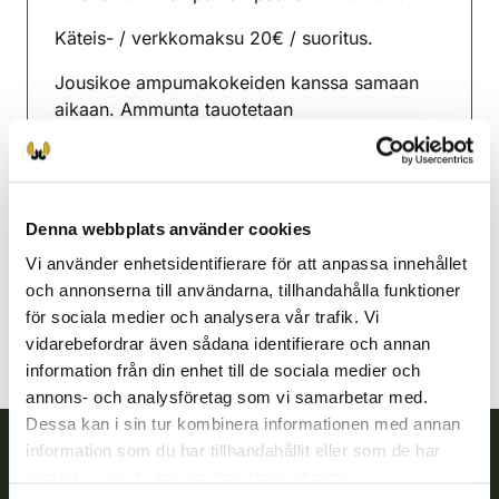
Käteis- / verkkomaksu 20€ / suoritus.
Jousikoe ampumakokeiden kanssa samaan
aikaan. Ammunta tauotetaan
jousikoesuorituksen ajaksi.
Karislojo jaktvårdsförening
Nyland
Denna webbplats använder cookies
044 313 7009
Vi använder enhetsidentifierare för att anpassa innehållet
karjalohja@rhy.riista.fi
och annonserna till användarna, tillhandahålla funktioner
för sociala medier och analysera vår trafik. Vi
vidarebefordrar även sådana identifierare och annan
information från din enhet till de sociala medier och
annons- och analysföretag som vi samarbetar med.
Dessa kan i sin tur kombinera informationen med annan
information som du har tillhandahållit eller som de har
samlat in när du har använt deras tjänster.
Finlands viltcentral