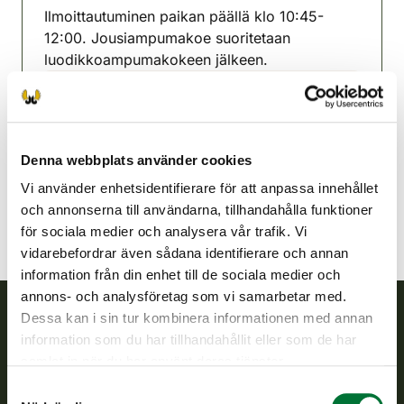
Ilmoittautuminen paikan päällä klo 10:45-
12:00. Jousiampumakoe suoritetaan
luodikkoampumakokeen jälkeen.
Ijonejdens jaktvårdsförening
Uleåborg
0400 936 333
Denna webbplats använder cookies
ii@rhy.riista.fi
Vi använder enhetsidentifierare för att anpassa innehållet
och annonserna till användarna, tillhandahålla funktioner
för sociala medier och analysera vår trafik. Vi
vidarebefordrar även sådana identifierare och annan
information från din enhet till de sociala medier och
annons- och analysföretag som vi samarbetar med.
Dessa kan i sin tur kombinera informationen med annan
information som du har tillhandahållit eller som de har
Finlands viltcentral
samlat in när du har använt deras tjänster.
Finlands viltcentral främjar en hållbar vilthushållning, stöder
Samtyckesval