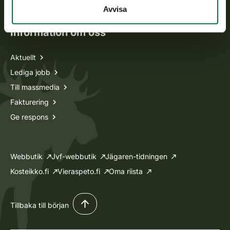
Ansökan om licenser och dispenser
Avvisa
Information om oss
Aktuellt
Lediga jobb
Till massmedia
Fakturering
Ge respons
Webbutik
Jvf-webbutik
Jägaren-tidningen
Kosteikko.fi
Vieraspeto.fi
Oma riista
Tillbaka till början