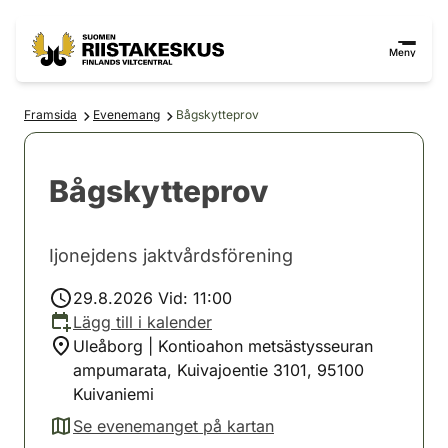
Hoppa till innehåll
Gå till webbplatskartan
Meny
Framsida
Evenemang
Bågskytteprov
Bågskytteprov
Ijonejdens jaktvårdsförening
29.8.2026 Vid: 11:00
Lägg till i kalender
Uleåborg | Kontioahon metsästysseuran
ampumarata, Kuivajoentie 3101, 95100
Kuivaniemi
Se evenemanget på kartan
(avautuu uuteen välilehteen)