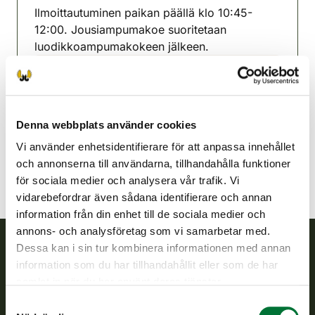
Ilmoittautuminen paikan päällä klo 10:45-
12:00. Jousiampumakoe suoritetaan
luodikkoampumakokeen jälkeen.
Ijonejdens jaktvårdsförening
Uleåborg
0400 936 333
Denna webbplats använder cookies
ii@rhy.riista.fi
Vi använder enhetsidentifierare för att anpassa innehållet
och annonserna till användarna, tillhandahålla funktioner
för sociala medier och analysera vår trafik. Vi
vidarebefordrar även sådana identifierare och annan
information från din enhet till de sociala medier och
annons- och analysföretag som vi samarbetar med.
Dessa kan i sin tur kombinera informationen med annan
information som du har tillhandahållit eller som de har
Finlands viltcentral
samlat in när du har använt deras tjänster.
Finlands viltcentral främjar en hållbar vilthushållning, stöder
Samtyckesval