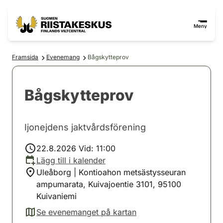
Hoppa till innehåll
Gå till webbplatskartan
Meny
Framsida
Evenemang
Bågskytteprov
Bågskytteprov
Ijonejdens jaktvårdsförening
22.8.2026 Vid: 11:00
Lägg till i kalender
Uleåborg | Kontioahon metsästysseuran
ampumarata, Kuivajoentie 3101, 95100
Kuivaniemi
Se evenemanget på kartan
(avautuu uuteen välilehteen)