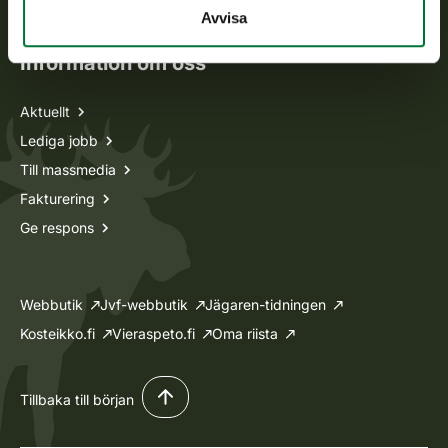
Ansökan om licenser och dispenser
Avvisa
Information om oss
Aktuellt
Lediga jobb
Till massmedia
Fakturering
Ge respons
Webbutik
Jvf-webbutik
Jägaren-tidningen
Kosteikko.fi
Vieraspeto.fi
Oma riista
Tillbaka till början