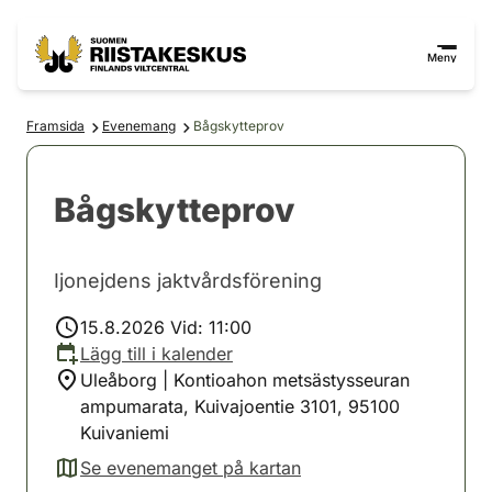
Hoppa till innehåll
Gå till webbplatskartan
Meny
Framsida
Evenemang
Bågskytteprov
Bågskytteprov
Ijonejdens jaktvårdsförening
15.8.2026 Vid: 11:00
Lägg till i kalender
Uleåborg | Kontioahon metsästysseuran
ampumarata, Kuivajoentie 3101, 95100
Kuivaniemi
Se evenemanget på kartan
(avautuu uuteen välilehteen)