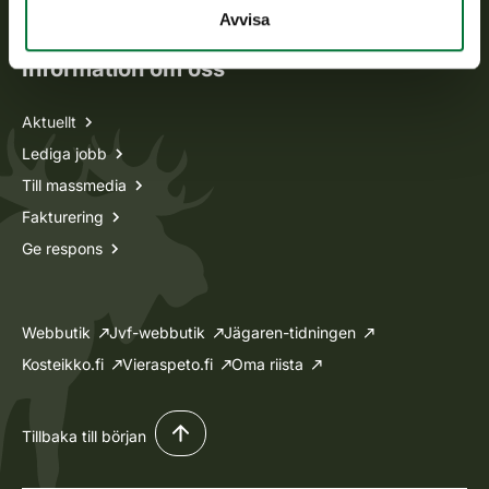
Ansökan om licenser och dispenser
Avvisa
Information om oss
Aktuellt
Lediga jobb
Till massmedia
Fakturering
Ge respons
Webbutik
Jvf-webbutik
Jägaren-tidningen
Kosteikko.fi
Vieraspeto.fi
Oma riista
Tillbaka till början