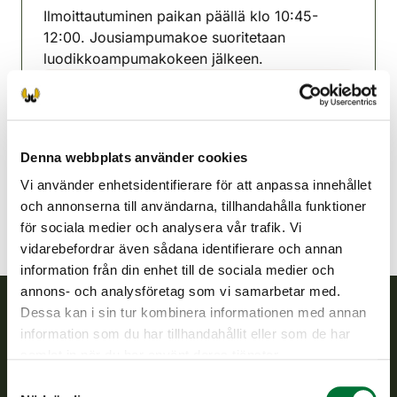
Ilmoittautuminen paikan päällä klo 10:45-
12:00. Jousiampumakoe suoritetaan
luodikkoampumakokeen jälkeen.
Ijonejdens jaktvårdsförening
Uleåborg
0400 936 333
Denna webbplats använder cookies
ii@rhy.riista.fi
Vi använder enhetsidentifierare för att anpassa innehållet
och annonserna till användarna, tillhandahålla funktioner
för sociala medier och analysera vår trafik. Vi
vidarebefordrar även sådana identifierare och annan
information från din enhet till de sociala medier och
annons- och analysföretag som vi samarbetar med.
Dessa kan i sin tur kombinera informationen med annan
information som du har tillhandahållit eller som de har
Finlands viltcentral
samlat in när du har använt deras tjänster.
Finlands viltcentral främjar en hållbar vilthushållning, stöder
Samtyckesval