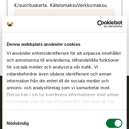
€/suorituskerta. KäteismaksuVerkkomaksu.
Brahestadsnejdens jaktvårdsförening
Uleåborg
0405707419
raahe@rhy.riista.fi
Denna webbplats använder cookies
Vi använder enhetsidentifierare för att anpassa innehållet
och annonserna till användarna, tillhandahålla funktioner
för sociala medier och analysera vår trafik. Vi
vidarebefordrar även sådana identifierare och annan
information från din enhet till de sociala medier och
annons- och analysföretag som vi samarbetar med.
Dessa kan i sin tur kombinera informationen med annan
Finlands viltcentral
information som du har tillhandahållit eller som de har
samlat in när du har använt deras tjänster.
Finlands viltcentral främjar en hållbar vilthushållning, stöder
jaktvårdsföreningarnas verksamhet, ser till att viltpolitiken
Samtyckesval
verkställs och svarar för de offentliga förvaltningsuppgifter
Nödvändig
som föreskrivs.