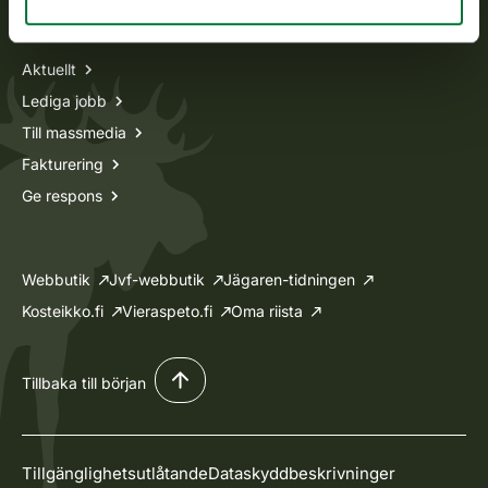
Information om oss
Aktuellt
Lediga jobb
Till massmedia
Fakturering
Ge respons
Webbutik
Jvf-webbutik
Jägaren-tidningen
Kosteikko.fi
Vieraspeto.fi
Oma riista
Tillbaka till början
Tillgänglighetsutlåtande
Dataskyddbeskrivninger