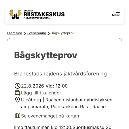
Hoppa till innehåll
Gå till webbplatskartan
Meny
Framsida
Evenemang
Bågskytteprov
Bågskytteprov
Brahestadsnejdens jaktvårdsförening
22.8.2026 Vid: 12:00
Lägg till i kalender
Uleåborg | Raahen riistanhoitoyhdistyksen
ampumarata, Palokankaan Rata, Raahe
Se evenemanget på kartan
(avautuu uuteen välilehteen)
Ilmoittautuminen klo 12:00.Suoritusmaksu 20