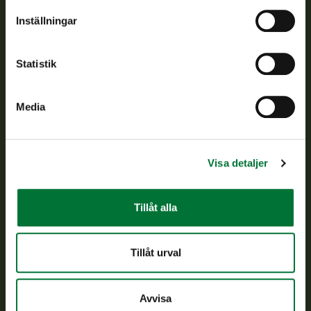
Om oss
Inställningar
Kundtjänst
Statistik
Vardagar kl. 9–15
tel. 029 431 2001
Media
asiakaspalvelu@riista.fi
Ofta ställda frågor
Visa detaljer
Alla kontaktuppgifter
Tillåt alla
Jaktkort
Oma riista -tjänsten
Tillåt urval
Ansökan om licenser och dispenser
Avvisa
Information om oss