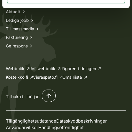
Aktuellt
Lediga jobb
Till massmedia
Fakturering
Ge respons
Webbutik
Jvf-webbutik
Jägaren-tidningen
Kosteikko.fi
Vieraspeto.fi
Oma riista
Tillbaka till början
Tillgänglighetsutlåtande
Dataskyddbeskrivninger
Användarvillkor
Handlingsoffentlighet