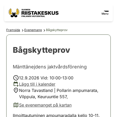
Hoppa till innehåll
Gå till webbplatskartan
Meny
Framsida
Evenemang
Bågskytteprov
Bågskytteprov
Mänttänejdens jaktvårdsförening
12.9.2026 Vid: 10:00-13:00
Lägg till i kalender
Norra Tavastland | Pollarin ampumarata,
Vilppula, Keuruuntie 557,
Se evenemanget på kartan
(avautuu uuteen välilehteen)
Ilmoittautuminen ampumaradalla kello 10-11.