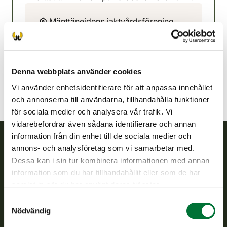
Mänttänejdens jaktvårdsförening
Norra Tavastland
050 5847247
mantta@rhy.riista.fi
Denna webbplats använder cookies
Vi använder enhetsidentifierare för att anpassa innehållet
och annonserna till användarna, tillhandahålla funktioner
för sociala medier och analysera vår trafik. Vi
vidarebefordrar även sådana identifierare och annan
information från din enhet till de sociala medier och
annons- och analysföretag som vi samarbetar med.
Finlands viltcentral
Dessa kan i sin tur kombinera informationen med annan
information som du har tillhandahållit eller som de har
Finlands viltcentral främjar en hållbar vilthushållning, stöder
samlat in när du har använt deras tjänster.
jaktvårdsföreningarnas verksamhet, ser till att viltpolitiken
Samtyckesval
verkställs och svarar för de offentliga förvaltningsuppgifter
Nödvändig
som föreskrivs.