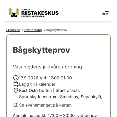
Hoppa till innehåll
Gå till webbplatskartan
Meny
Framsida
Evenemang
Bågskytteprov
Bågskytteprov
Vasanejdens jaktvårdsförening
17.9.2026 Vid: 17:00-21:00
Lägg till i kalender
Kust Österbotten | Stenträskets
Sportskyttecentrum, Smedsby, Sepänkylä,
Se evenemanget på kartan
(avautuu uuteen välilehteen)
Anmälningstid kl. 17:00 – 20:00, vid behov