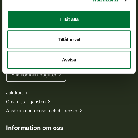
Kundtjänst
Tillåt alla
Vardagar kl. 9–15
tel. 029 431 2001
Tillåt urval
asiakaspalvelu@riista.fi
Ofta ställda frågor
Avvisa
Alla kontaktuppgifter
Jaktkort
Oma riista -tjänsten
Ansökan om licenser och dispenser
Information om oss