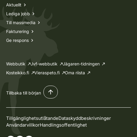
Aktuellt
Lediga jobb
Till massmedia
Fakturering
Ge respons
Webbutik
Jvf-webbutik
Jägaren-tidningen
Kosteikko.fi
Vieraspeto.fi
Oma riista
Tillbaka till början
Tillgänglighetsutlåtande
Dataskyddbeskrivninger
Användarvillkor
Handlingsoffentlighet