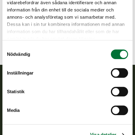
vidarebefordrar även sådana identifierare och annan
Vasanejdens jaktvårdsförening
information från din enhet till de sociala medier och
Kust Österbotten
annons- och analysföretag som vi samarbetar med.
+358 45 1035450
Dessa kan i sin tur kombinera informationen med annan
vasa@rhy.riista.fi
information som du har tillhandahållit eller som de har
samlat in när du har använt deras tjänster.
Samtyckesval
Nödvändig
Inställningar
Finlands viltcentral
Statistik
Finlands viltcentral främjar en hållbar vilthushållning, stöder
jaktvårdsföreningarnas verksamhet, ser till att viltpolitiken
Media
verkställs och svarar för de offentliga förvaltningsuppgifter
som föreskrivs.
Om oss
Visa detaljer