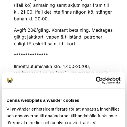
(ifall kö) anmälning samt skjutningar fram till
kl. 21:00. Ifall det inte finns någon kö, stänger
banan kl. 20:00.
Avgift 20€/gång. Kontant betalning. Medtages
giltigt jaktkort, vapen & tillstånd, patroner
enligt föreskrift samt id- kort.
***************
Ilmoittautumisaika klo. 17:00-20:00,
tarvittaessa (jos on jono) ilmoittautuminen ja
ampuminen klo. 21:00 saakka. Mikäli ei ole
jono, rata sulkee klo. 20:00.
Suoritusmaksu 20 €/kerta. Käteismaksu.
Denna webbplats använder cookies
Mukana oltava voimassa oleva
Vi använder enhetsidentifierare för att anpassa innehållet
metsästyskortti, ase & aseenkantolupa,
och annonserna till användarna, tillhandahålla funktioner
asetuksen mukaiset patruunat ja henkilökortti.
för sociala medier och analysera vår trafik. Vi