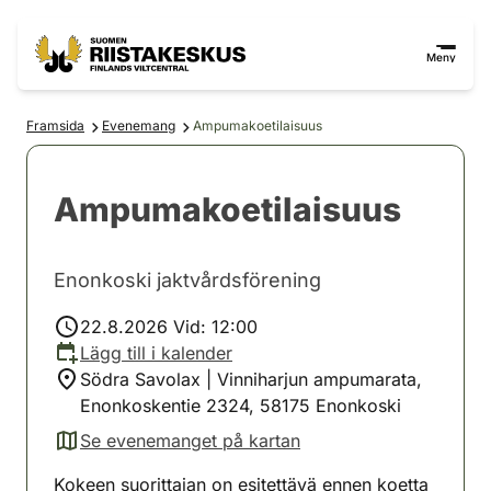
Hoppa till innehåll
Gå till webbplatskartan
Meny
Framsida
Evenemang
Ampumakoetilaisuus
Ampumakoetilaisuus
Enonkoski jaktvårdsförening
22.8.2026 Vid: 12:00
Lägg till i kalender
Södra Savolax | Vinniharjun ampumarata,
Enonkoskentie 2324, 58175 Enonkoski
Se evenemanget på kartan
(avautuu uuteen välilehteen)
Kokeen suorittajan on esitettävä ennen koetta