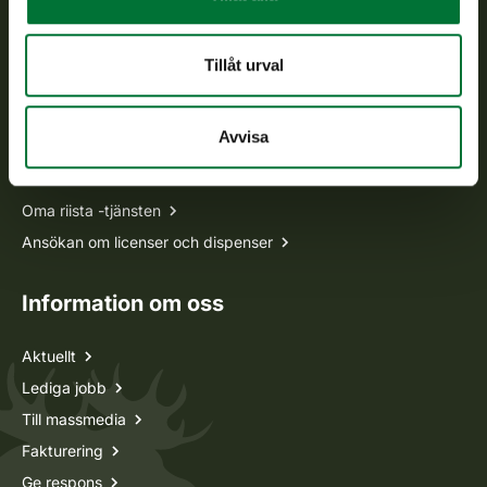
asiakaspalvelu@riista.fi
Ofta ställda frågor
Tillåt urval
Alla kontaktuppgifter
Avvisa
Jaktkort
Oma riista -tjänsten
Ansökan om licenser och dispenser
Information om oss
Aktuellt
Lediga jobb
Till massmedia
Fakturering
Ge respons