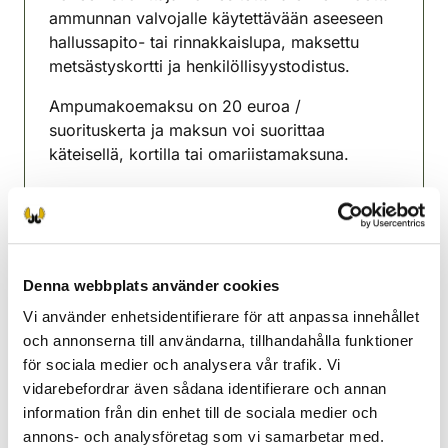
ammunnan valvojalle käytettävään aseeseen
hallussapito- tai rinnakkaislupa, maksettu
metsästyskortti ja henkilöllisyystodistus.
Ampumakoemaksu on 20 euroa /
suorituskerta ja maksun voi suorittaa
käteisellä, kortilla tai omariistamaksuna.
Ampumakokeeseen on ilmoittauduttava
koepaikalla ensimmäisen tunnin aikana.
Lisätiedot Enonkosken RHY, Petra Junnila p.
0400 883767
Denna webbplats använder cookies
Vi använder enhetsidentifierare för att anpassa innehållet
Enonkoski jaktvårdsförening
och annonserna till användarna, tillhandahålla funktioner
Södra Savolax
för sociala medier och analysera vår trafik. Vi
0400883767
vidarebefordrar även sådana identifierare och annan
enonkoski@rhy.riista.fi
information från din enhet till de sociala medier och
annons- och analysföretag som vi samarbetar med.