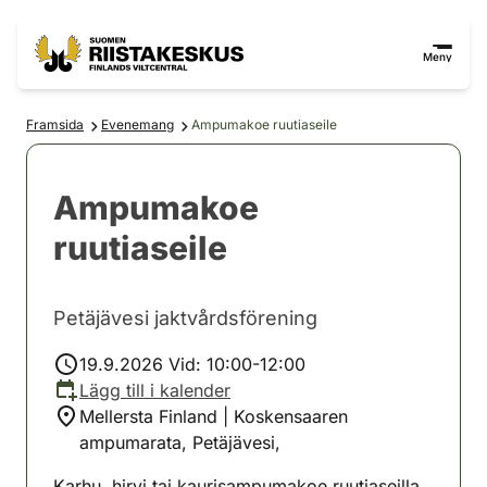
Hoppa till innehåll
Gå till webbplatskartan
Meny
Framsida
Evenemang
Ampumakoe ruutiaseile
Ampumakoe
ruutiaseile
Petäjävesi jaktvårdsförening
19.9.2026 Vid: 10:00-12:00
Lägg till i kalender
Mellersta Finland | Koskensaaren
ampumarata, Petäjävesi,
Karhu, hirvi tai kaurisampumakoe ruutiaseilla.