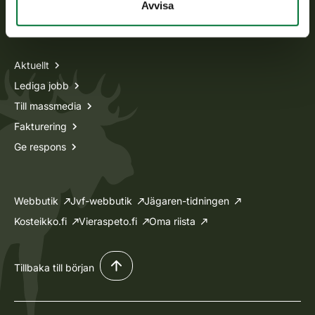
Avvisa
Information om oss
Aktuellt
Lediga jobb
Till massmedia
Fakturering
Ge respons
Webbutik
Jvf-webbutik
Jägaren-tidningen
Kosteikko.fi
Vieraspeto.fi
Oma riista
Tillbaka till början