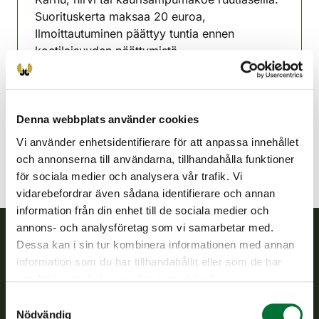
Suorituskerta maksaa 20 euroa,
Ilmoittautuminen päättyy tuntia ennen
koetilaisuuden päättymistä.
Petäjävesi jaktvårdsförening
Mellersta Finland
0407749909
Denna webbplats använder cookies
Vi använder enhetsidentifierare för att anpassa innehållet
och annonserna till användarna, tillhandahålla funktioner
för sociala medier och analysera vår trafik. Vi
vidarebefordrar även sådana identifierare och annan
information från din enhet till de sociala medier och
annons- och analysföretag som vi samarbetar med.
Dessa kan i sin tur kombinera informationen med annan
Finlands viltcentral
information som du har tillhandahållit eller som de har
samlat in när du har använt deras tjänster.
Finlands viltcentral främjar en hållbar vilthushållning, stöder
Samtyckesval
jaktvårdsföreningarnas verksamhet, ser till att viltpolitiken
Nödvändig