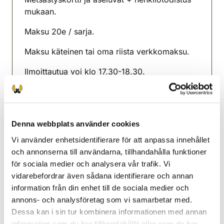
mukaan.
Maksu 20e / sarja.
Maksu käteinen tai oma riista verkkomaksu.
Ilmoittautua voi klo 17.30-18.30.
Muistathan tarkistaa ammuntojen toteutumisen
ennen ammuntoja.
Denna webbplats använder cookies
Kempele-Oulunsalo
jaktvårdsförening
Vi använder enhetsidentifierare för att anpassa innehållet
Uleåborg
och annonserna till användarna, tillhandahålla funktioner
kempele-oulunsalo@rhy.riista.fi
för sociala medier och analysera vår trafik. Vi
vidarebefordrar även sådana identifierare och annan
information från din enhet till de sociala medier och
annons- och analysföretag som vi samarbetar med.
Dessa kan i sin tur kombinera informationen med annan
information som du har tillhandahållit eller som de har