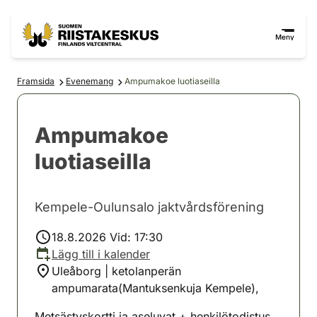
Hoppa till innehåll
Gå till webbplatskartan
Meny
Framsida
Evenemang
Ampumakoe luotiaseilla
Ampumakoe
luotiaseilla
Kempele-Oulunsalo jaktvårdsförening
18.8.2026 Vid: 17:30
Lägg till i kalender
Uleåborg | ketolanperän
ampumarata(Mantuksenkuja Kempele),
Metsästyskortti ja aseluvat + henkilötodistus