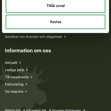
Tillåt urval
Alla kontaktuppgifter
Avvisa
Jaktkort
Oma riista -tjänsten
Ansökan om licenser och dispenser
Information om oss
Aktuellt
Lediga jobb
Till massmedia
Fakturering
Ge respons
Webbutik
Jvf-webbutik
Jägaren-tidningen