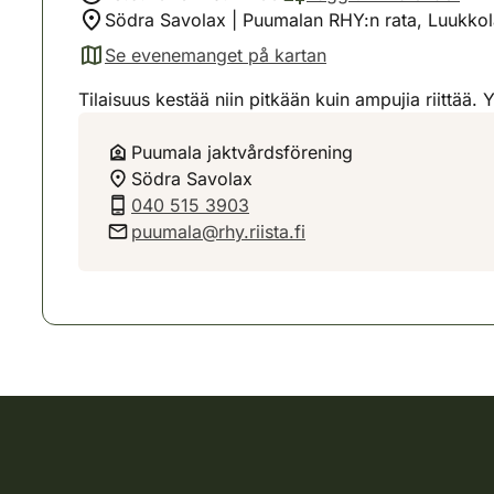
Södra Savolax | Puumalan RHY:n rata, Luukko
Se evenemanget på kartan
(avautuu uuteen välilehteen)
Tilaisuus kestää niin pitkään kuin ampujia riittä
Puumala jaktvårdsförening
Södra Savolax
040 515 3903
puumala@rhy.riista.fi