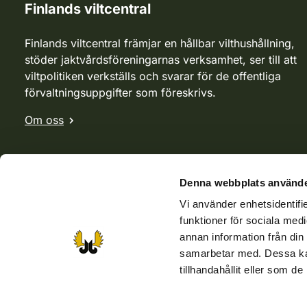
Finlands viltcentral
Finlands viltcentral främjar en hållbar vilthushållning,
stöder jaktvårdsföreningarnas verksamhet, ser till att
viltpolitiken verkställs och svarar för de offentliga
förvaltningsuppgifter som föreskrivs.
Om oss
Denna webbplats använde
Vi använder enhetsidentifie
funktioner för sociala medi
annan information från din
samarbetar med. Dessa kan
tillhandahållit eller som d
Webbutik
Jvf-webbutik
Jägaren-tidningen
Kosteik