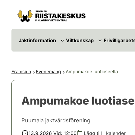
Hoppa till innehåll
Gå till webbplatskartan
Jaktinformation
Viltkunskap
Frivilligarbet
Framsida
Evenemang
Ampumakoe luotiaseella
Ampumakoe luotiase
Puumala jaktvårdsförening
13.9.2026 Vid: 12:00
Lägg till i kalender