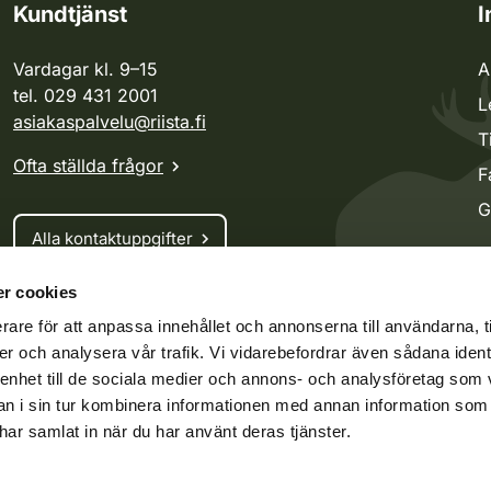
Kundtjänst
I
Vardagar kl. 9–15
A
tel. 029 431 2001
L
asiakaspalvelu@riista.fi
T
Ofta ställda frågor
F
G
Alla kontaktuppgifter
r cookies
Jaktkort
rare för att anpassa innehållet och annonserna till användarna, t
Oma riista -tjänsten
er och analysera vår trafik. Vi vidarebefordrar även sådana ident
Ansökan om licenser och dispenser
 enhet till de sociala medier och annons- och analysföretag som 
 i sin tur kombinera informationen med annan information som
e har samlat in när du har använt deras tjänster.
ko.fi
Vieraspeto.fi
Oma riista