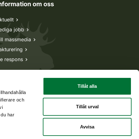
nformation om oss
ktuellt
ediga jobb
ill massmedia
akturering
e respons
Tillåt alla
illhandahålla
ifierare och
Tillåt urval
vi
 du har
Avvisa
Tillbaka till början