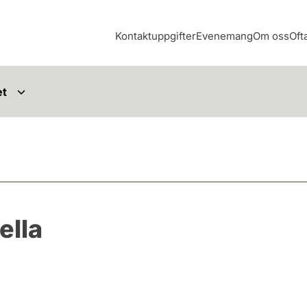
Kontaktuppgifter
Evenemang
Om oss
Oft
et
ella