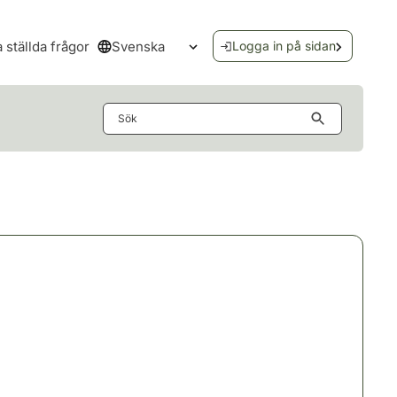
Svenska
a ställda frågor
Logga in på sidan
Öppna språkmenyn
Sök