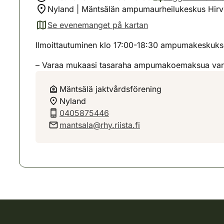
Nyland | Mäntsälän ampumaurheilukeskus Hirvi
Se evenemanget på kartan
(avautuu uuteen välilehteen)
Ilmoittautuminen klo 17:00-18:30 ampumakeskukse
– Varaa mukaasi tasaraha ampumakoemaksua varten
Mäntsälä jaktvårdsförening
Nyland
0405875446
mantsala@rhy.riista.fi