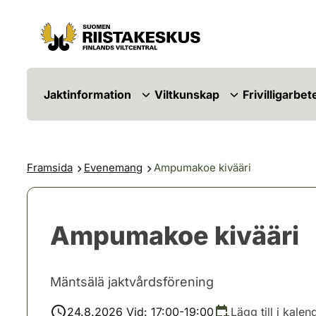
Hoppa till innehåll
Gå till webbplatskartan
Jaktinformation
Viltkunskap
Frivilligarbet
Framsida
Evenemang
Ampumakoe kivääri
Ampumakoe kivääri
Mäntsälä jaktvårdsförening
24.8.2026 Vid: 17:00-19:00
Lägg till i kalen