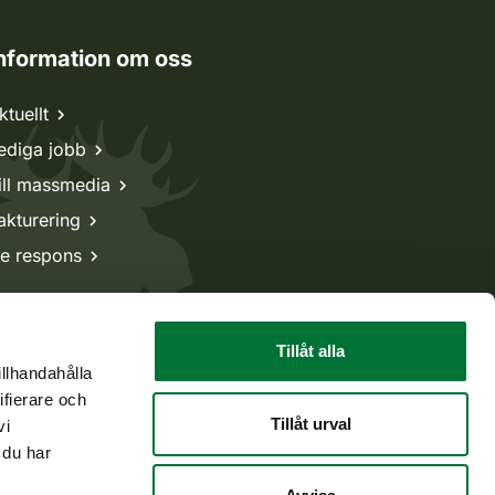
nformation om oss
ktuellt
ediga jobb
ill massmedia
akturering
e respons
Tillåt alla
illhandahålla
ifierare och
Tillåt urval
vi
 du har