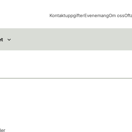
Kontaktuppgifter
Evenemang
Om oss
Oft
et
der