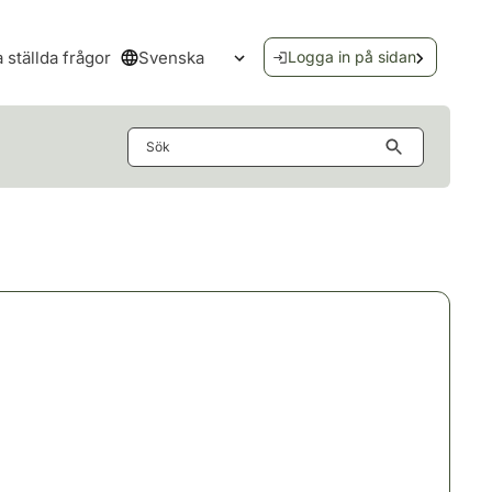
Svenska
a ställda frågor
Logga in på sidan
Öppna språkmenyn
Sök