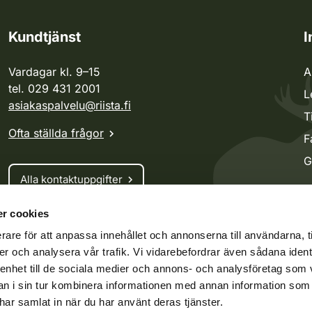
Kundtjänst
I
Vardagar kl. 9–15
A
tel. 029 431 2001
L
asiakaspalvelu@riista.fi
T
Ofta ställda frågor
F
G
Alla kontaktuppgifter
r cookies
Jaktkort
rare för att anpassa innehållet och annonserna till användarna, t
Oma riista -tjänsten
er och analysera vår trafik. Vi vidarebefordrar även sådana ident
Ansökan om licenser och dispenser
 enhet till de sociala medier och annons- och analysföretag som 
 i sin tur kombinera informationen med annan information som
e har samlat in när du har använt deras tjänster.