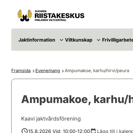
Hoppa till innehåll
Gå till webbplatskartan
Jaktinformation
Viltkunskap
Frivilligarbet
Framsida
Evenemang
Ampumakoe, karhu/hirvi/peura
Ampumakoe, karhu/h
Kaavi jaktvårdsförening
15.8.2026 Vid: 10:00-12:00
Lägg till i kalen