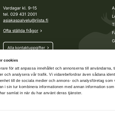
Vardagar kl. 9–15
A
tel. 029 431 2001
L
asiakaspalvelu@riista.fi
T
Ofta ställda frågor
F
G
Alla kontaktuppgifter
r cookies
Jaktkort
rare för att anpassa innehållet och annonserna till användarna, t
Oma riista -tjänsten
er och analysera vår trafik. Vi vidarebefordrar även sådana ident
Ansökan om licenser och dispenser
 enhet till de sociala medier och annons- och analysföretag som 
 i sin tur kombinera informationen med annan information som
e har samlat in när du har använt deras tjänster.
ko.fi
Vieraspeto.fi
Oma riista