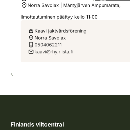
Norra Savolax | Mäntyjärven Ampumarata,
Ilmottautuminen päättyy kello 11:00
Kaavi jaktvårdsförening
Norra Savolax
0504062211
kaavi@rhy.riista.fi
Finlands viltcentral