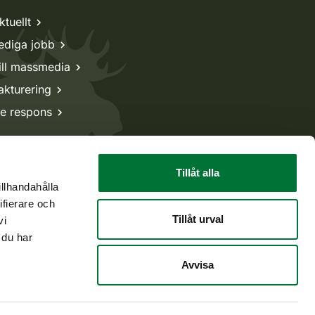
ktuellt
ediga jobb
ill massmedia
akturering
e respons
Tillåt alla
illhandahålla
ifierare och
Tillåt urval
vi
 du har
Avvisa
Tillbaka till början