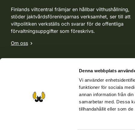
Finlands viltcentral främjar en hållbar vilthushållning,
stöder jaktvårdsföreningarnas verksamhet, ser till att
viltpolitiken verkställs och svarar för de offentliga
förvaltningsuppgifter som föreskrivs.
Om oss
Denna webbplats använde
Vi använder enhetsidentifie
funktioner för sociala medi
annan information från din
samarbetar med. Dessa kan
tillhandahållit eller som d
Webbutik
Jvf-webbutik
Jägaren-tidningen
Kosteik