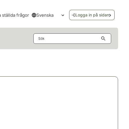
Svenska
a ställda frågor
Logga in på sidan
Öppna språkmenyn
Sök