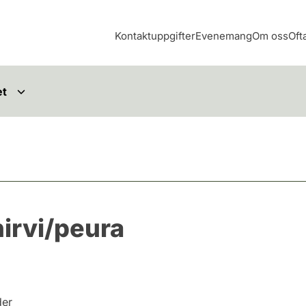
Kontaktuppgifter
Evenemang
Om oss
Oft
et
irvi/peura
der