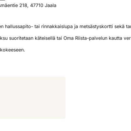
smäentie 218, 47710 Jaala
hallussapito- tai rinnakkaislupa ja metsästyskortti sekä tar
 suoritetaan käteisellä tai Oma Riista-palvelun kautta v
akokeeseen.