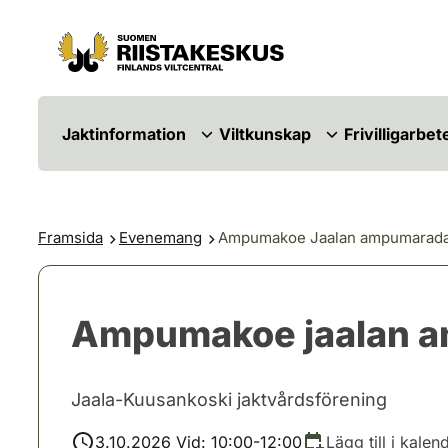
Hoppa till innehåll
Gå till webbplatskartan
Jaktinformation
Viltkunskap
Frivilligarbet
Framsida
Evenemang
Ampumakoe Jaalan ampumarada
Ampumakoe jaalan a
Jaala-Kuusankoski jaktvårdsförening
3.10.2026 Vid: 10:00-12:00
Lägg till i kalen