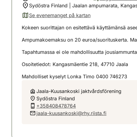
Sydöstra Finland | Jaalan ampumarata, Kanga
Se evenemanget på kartan
(avautuu uuteen välilehteen)
Kokeen suorittajan on esitettävä käyttämänsä aseen 
Ampumakoemaksu on 20 euroa/suorituskerta. Maksu
Tapahtumassa ei ole mahdollisuutta jousiammunt
Osoitetiedot: Kangasmäentie 218, 47710 Jaala
Mahdolliset kyselyt Lonka Timo 0400 746273
Jaala-Kuusankoski jaktvårdsförening
Sydöstra Finland
+358408478764
jaala-kuusankoski@rhy.riista.fi