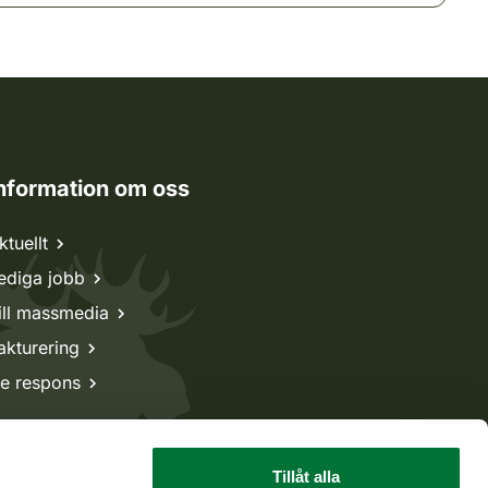
nformation om oss
ktuellt
ediga jobb
ill massmedia
akturering
e respons
Tillåt alla