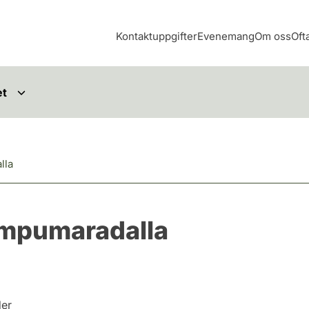
Kontaktuppgifter
Evenemang
Om oss
Oft
et
lla
mpumaradalla
der