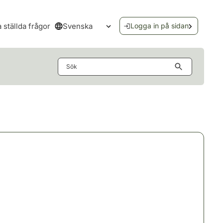
Svenska
a ställda frågor
Logga in på sidan
Öppna språkmenyn
Sök