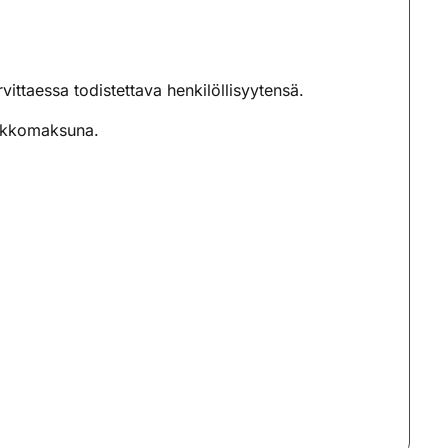
vittaessa todistettava henkilöllisyytensä.
erkkomaksuna.