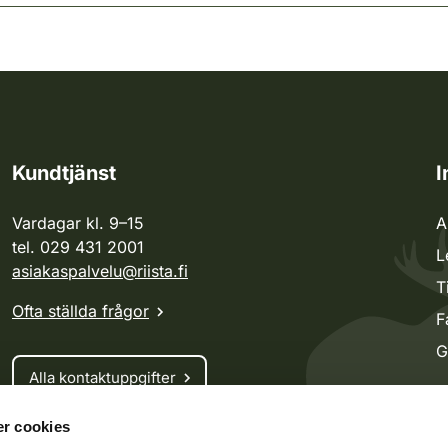
Kundtjänst
I
Vardagar kl. 9–15
A
tel. 029 431 2001
L
asiakaspalvelu@riista.fi
T
Ofta ställda frågor
F
G
Alla kontaktuppgifter
r cookies
Jaktkort