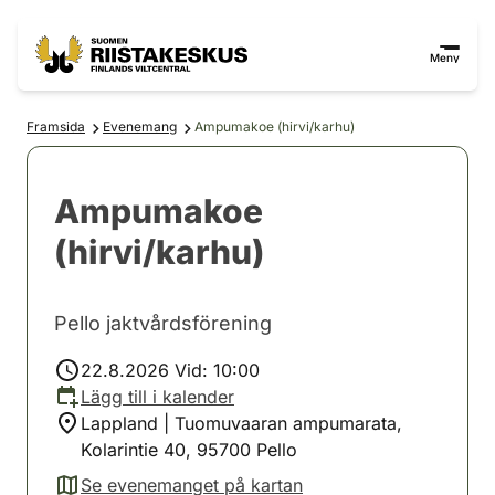
Hoppa till innehåll
Gå till webbplatskartan
Meny
Framsida
Evenemang
Ampumakoe (hirvi/karhu)
Ampumakoe
(hirvi/karhu)
Pello jaktvårdsförening
22.8.2026 Vid: 10:00
Lägg till i kalender
Lappland | Tuomuvaaran ampumarata,
Kolarintie 40, 95700 Pello
Se evenemanget på kartan