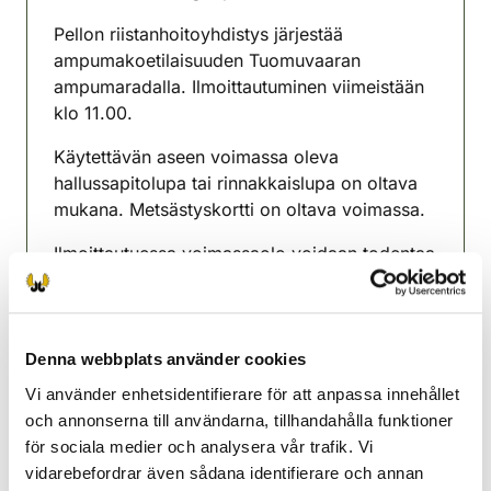
(avautuu uuteen välilehteen)
Pellon riistanhoitoyhdistys järjestää
ampumakoetilaisuuden Tuomuvaaran
ampumaradalla. Ilmoittautuminen viimeistään
klo 11.00.
Käytettävän aseen voimassa oleva
hallussapitolupa tai rinnakkaislupa on oltava
mukana. Metsästyskortti on oltava voimassa.
Ilmoittautuessa voimassaolo voidaan todentaa
metsästäjänumeron, metsästyskortin QR-
koodin tai virallisen henkilötodistuksen
viivakoodin avulla.
Denna webbplats använder cookies
Varaudu henkilöllisyytesi tarkastamiseen.
Vi använder enhetsidentifierare för att anpassa innehållet
Käteismaksu/Omariista-maksu
och annonserna till användarna, tillhandahålla funktioner
för sociala medier och analysera vår trafik. Vi
Pello jaktvårdsförening
vidarebefordrar även sådana identifierare och annan
Lappland