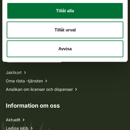
Tillåt alla
Vardagar kl. 9–15
tel. 029 431 2001
asiakaspalvelu@riista.fi
Tillåt urval
Ofta ställda frågor
Avvisa
Alla kontaktuppgifter
Jaktkort
Oma riista -tjänsten
Ansökan om licenser och dispenser
Information om oss
Aktuellt
Lediga jobb