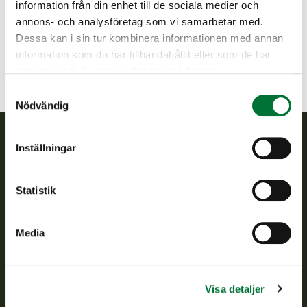
information från din enhet till de sociala medier och
040 357 9131
annons- och analysföretag som vi samarbetar med.
pello@rhy.riista.fi
Dessa kan i sin tur kombinera informationen med annan
information som du har tillhandahållit eller som de har
samlat in när du har använt deras tjänster.
Samtyckesval
Nödvändig
Inställningar
Finlands viltcentral
Statistik
Finlands viltcentral främjar en hållbar vilthushållning, stöder
jaktvårdsföreningarnas verksamhet, ser till att viltpolitiken
verkställs och svarar för de offentliga förvaltningsuppgifter
Media
som föreskrivs.
Om oss
Visa detaljer
Kundtjänst