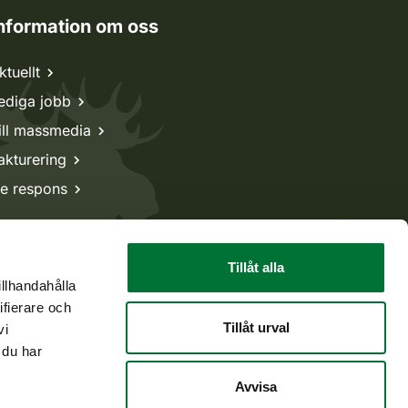
nformation om oss
ktuellt
ediga jobb
ill massmedia
akturering
e respons
Tillåt alla
illhandahålla
ifierare och
Tillåt urval
vi
 du har
Avvisa
Tillbaka till början