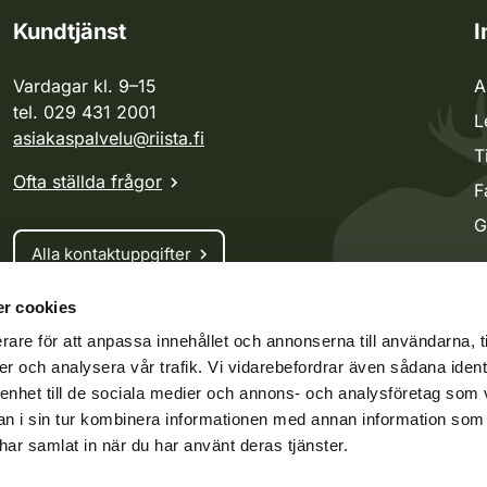
Kundtjänst
I
Vardagar kl. 9–15
A
tel. 029 431 2001
L
asiakaspalvelu@riista.fi
T
Ofta ställda frågor
F
G
Alla kontaktuppgifter
r cookies
Jaktkort
rare för att anpassa innehållet och annonserna till användarna, t
Oma riista -tjänsten
er och analysera vår trafik. Vi vidarebefordrar även sådana ident
Ansökan om licenser och dispenser
 enhet till de sociala medier och annons- och analysföretag som 
 i sin tur kombinera informationen med annan information som
e har samlat in när du har använt deras tjänster.
ko.fi
Vieraspeto.fi
Oma riista