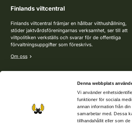
Finlands viltcentral
Finlands viltcentral främjar en hållbar vilthushållning,
stöder jaktvårdsföreningarnas verksamhet, ser till att
viltpolitiken verkställs och svarar för de offentliga
förvaltningsuppgifter som föreskrivs.
Om oss
Denna webbplats använde
Vi använder enhetsidentifie
funktioner för sociala medi
annan information från din
samarbetar med. Dessa kan
tillhandahållit eller som d
Webbutik
Jvf-webbutik
Jägaren-tidningen
Kosteik