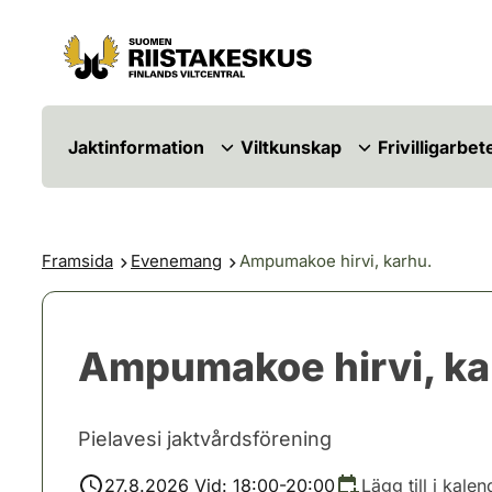
Hoppa till innehåll
Gå till webbplatskartan
Jaktinformation
Viltkunskap
Frivilligarbet
Framsida
Evenemang
Ampumakoe hirvi, karhu.
Ampumakoe hirvi, ka
Pielavesi jaktvårdsförening
27.8.2026 Vid: 18:00-20:00
Lägg till i kalen