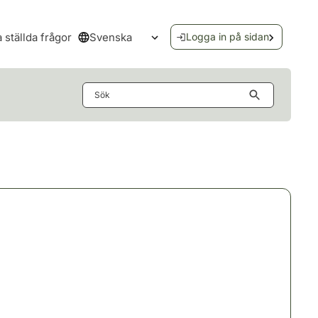
Svenska
a ställda frågor
Logga in på sidan
Öppna språkmenyn
Sök