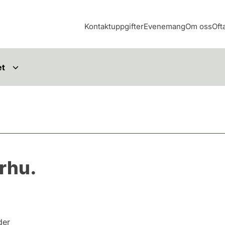
Kontaktuppgifter
Evenemang
Om oss
Oft
et
rhu.
der