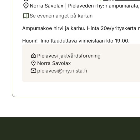
Norra Savolax | Pielaveden rhy:n ampumarata,
Se evenemanget på kartan
(avautuu uuteen välilehteen)
Ampumakoe hirvi ja karhu. Hinta 20e/yrityskerta 
Huom! Ilmoittauduttava viimeistään klo 19.00.
Pielavesi jaktvårdsförening
Norra Savolax
pielavesi@rhy.riista.fi