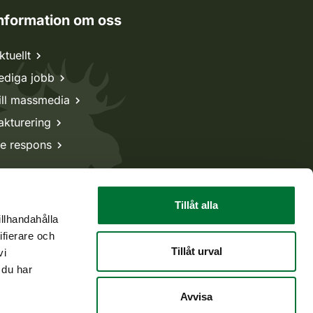
nformation om oss
ktuellt
ediga jobb
ill massmedia
akturering
e respons
Tillåt alla
illhandahålla
ifierare och
Tillåt urval
vi
 du har
Avvisa
Tillbaka till början