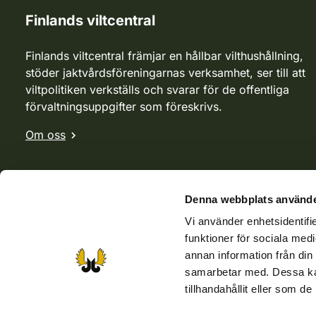
Finlands viltcentral
Finlands viltcentral främjar en hållbar vilthushållning,
stöder jaktvårdsföreningarnas verksamhet, ser till att
viltpolitiken verkställs och svarar för de offentliga
förvaltningsuppgifter som föreskrivs.
Om oss
Denna webbplats använde
Vi använder enhetsidentifie
funktioner för sociala medi
annan information från din
samarbetar med. Dessa kan
tillhandahållit eller som d
Webbutik
Jvf-webbutik
Jägaren-tidningen
Kosteik