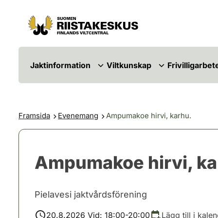
Hoppa till innehåll
Gå till webbplatskartan
Jaktinformation
Viltkunskap
Frivilligarbet
Framsida
Evenemang
Ampumakoe hirvi, karhu.
Ampumakoe hirvi, ka
Pielavesi jaktvårdsförening
20.8.2026 Vid: 18:00-20:00
Lägg till i kale