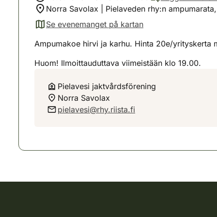
Norra Savolax | Pielaveden rhy:n ampumarata,
Se evenemanget på kartan
(avautuu uuteen välilehteen)
Ampumakoe hirvi ja karhu. Hinta 20e/yrityskerta 
Huom! Ilmoittauduttava viimeistään klo 19.00.
Pielavesi jaktvårdsförening
Norra Savolax
pielavesi@rhy.riista.fi