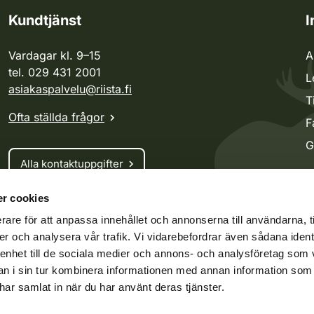
Kundtjänst
I
Vardagar kl. 9–15
A
tel. 029 431 2001
L
asiakaspalvelu@riista.fi
T
Ofta ställda frågor
F
G
Alla kontaktuppgifter
r cookies
Jaktkort
rare för att anpassa innehållet och annonserna till användarna, t
Oma riista -tjänsten
er och analysera vår trafik. Vi vidarebefordrar även sådana ident
Ansökan om licenser och dispenser
 enhet till de sociala medier och annons- och analysföretag som 
 i sin tur kombinera informationen med annan information som
e har samlat in när du har använt deras tjänster.
ko.fi
Vieraspeto.fi
Oma riista