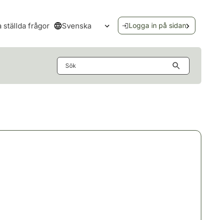
Svenska
a ställda frågor
Logga in på sidan
Öppna språkmenyn
Sök