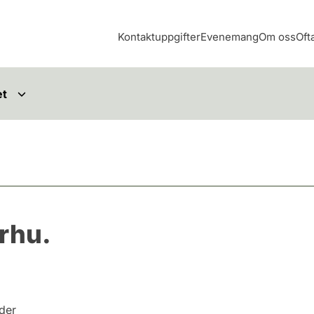
Kontaktuppgifter
Evenemang
Om oss
Oft
et
rhu.
nder