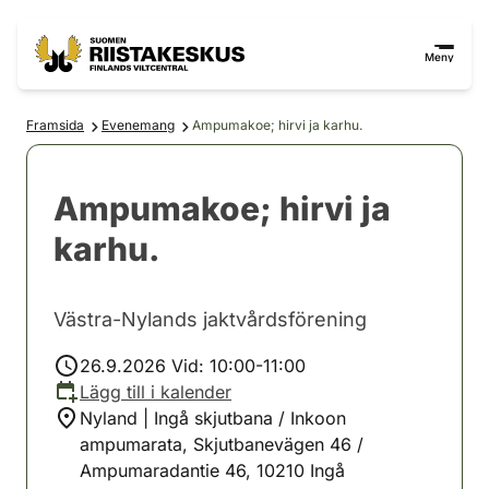
Hoppa till innehåll
Gå till webbplatskartan
Meny
Framsida
Evenemang
Ampumakoe; hirvi ja karhu.
Ampumakoe; hirvi ja
karhu.
Västra-Nylands jaktvårdsförening
26.9.2026 Vid: 10:00-11:00
Lägg till i kalender
Nyland | Ingå skjutbana / Inkoon
ampumarata, Skjutbanevägen 46 /
Ampumaradantie 46, 10210 Ingå