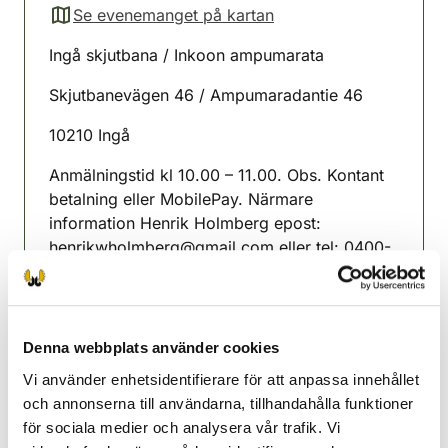
Se evenemanget på kartan
(avautuu uuteen välilehteen)
Ingå skjutbana / Inkoon ampumarata
Skjutbanevägen 46 / Ampumaradantie 46
10210 Ingå
Anmälningstid kl 10.00 – 11.00. Obs. Kontant
betalning eller MobilePay. Närmare
information Henrik Holmberg epost:
henrikwholmberg@gmail.com
eller tel: 0400-
988327
Ilmoittautumisaika kl 10.00 – 11.00. Huom.
Käteismaksu tai MobilePay. Tiedustelut Henrik
Denna webbplats använder cookies
Holmberg sähköposti:
Vi använder enhetsidentifierare för att anpassa innehållet
henrikwholmberg@gmail.com
tai puh: 0400-
och annonserna till användarna, tillhandahålla funktioner
988327
för sociala medier och analysera vår trafik. Vi