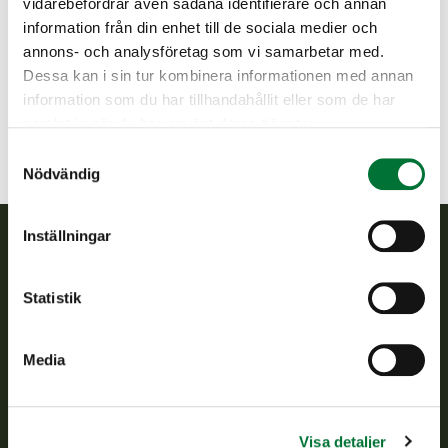
vidarebefordrar även sådana identifierare och annan
Västra-Nylands jaktvårdsförening
information från din enhet till de sociala medier och
Nyland
annons- och analysföretag som vi samarbetar med.
040 658 2299
Dessa kan i sin tur kombinera informationen med annan
vastranylandsjvf@rhy.riista.fi
information som du har tillhandahållit eller som de har
samlat in när du har använt deras tjänster.
Samtyckesval
Nödvändig
Inställningar
Finlands viltcentral
Statistik
Finlands viltcentral främjar en hållbar vilthushållning, stöder
jaktvårdsföreningarnas verksamhet, ser till att viltpolitiken
Media
verkställs och svarar för de offentliga förvaltningsuppgifter
som föreskrivs.
Om oss
Visa detaljer