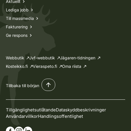
Aktuellt
Lediga jobb
Till massmedia
Fakturering
Ge respons
Webbutik
Jvf-webbutik
Jägaren-tidningen
Kosteikko.fi
Vieraspeto.fi
Oma riista
Tillbaka till början
Tillgänglighetsutlåtande
Dataskyddbeskrivninger
Användarvillkor
Handlingsoffentlighet