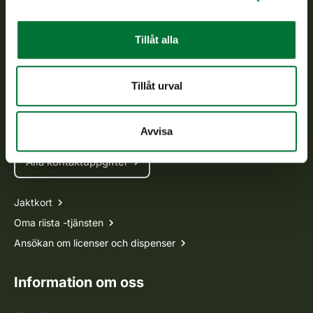
Kundtjänst
Tillåt alla
Vardagar kl. 9–15
tel. 029 431 2001
Tillåt urval
asiakaspalvelu@riista.fi
Ofta ställda frågor
Avvisa
Alla kontaktuppgifter
Jaktkort
Oma riista -tjänsten
Ansökan om licenser och dispenser
Information om oss