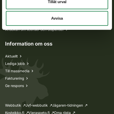
Tillåt urval
Jaktkort
Avvisa
Oma riista -tjänsten
Ansökan om licenser och dispenser
Information om oss
Aktuellt
Lediga jobb
Till massmedia
Fakturering
Ge respons
Webbutik
Jvf-webbutik
Jägaren-tidningen
Kosteikko.fi
Vieraspeto.fi
Oma riista