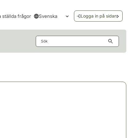
Svenska
a ställda frågor
Logga in på sidan
Öppna språkmenyn
Sök