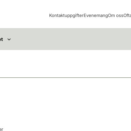
Kontaktuppgifter
Evenemang
Om oss
Oft
et
er