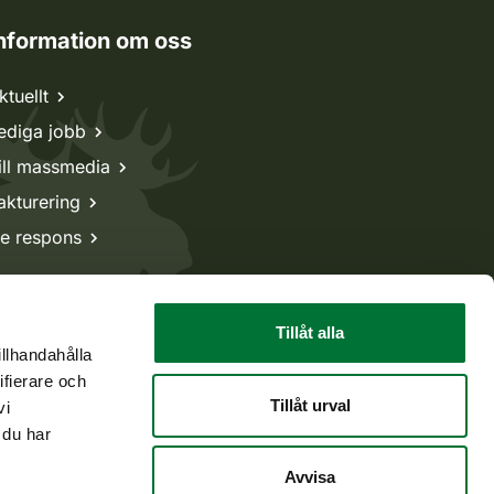
nformation om oss
ktuellt
ediga jobb
ill massmedia
akturering
e respons
Tillåt alla
illhandahålla
ifierare och
Tillåt urval
vi
 du har
Avvisa
Tillbaka till början