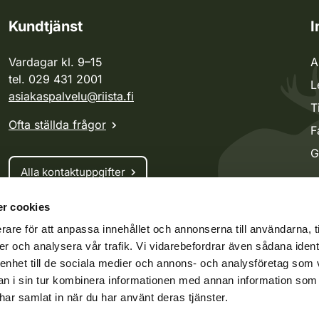
Kundtjänst
I
Vardagar kl. 9–15
A
tel. 029 431 2001
L
asiakaspalvelu@riista.fi
T
Ofta ställda frågor
F
G
Alla kontaktuppgifter
r cookies
Jaktkort
rare för att anpassa innehållet och annonserna till användarna, t
Oma riista -tjänsten
er och analysera vår trafik. Vi vidarebefordrar även sådana ident
Ansökan om licenser och dispenser
 enhet till de sociala medier och annons- och analysföretag som 
 i sin tur kombinera informationen med annan information som
e har samlat in när du har använt deras tjänster.
ko.fi
Vieraspeto.fi
Oma riista