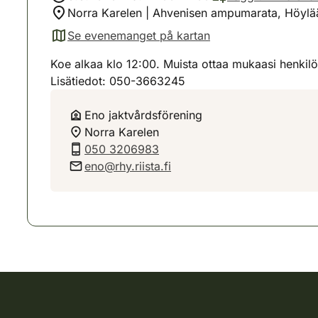
Norra Karelen | Ahvenisen ampumarata, Höylä
Se evenemanget på kartan
(avautuu uuteen välilehteen)
Koe alkaa klo 12:00. Muista ottaa mukaasi henkilö
Lisätiedot: 050-3663245
Eno jaktvårdsförening
Norra Karelen
050 3206983
eno@rhy.riista.fi