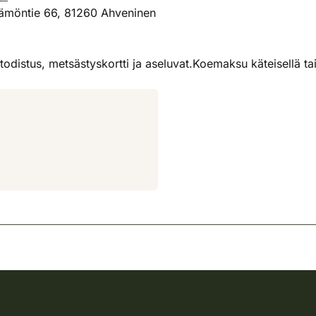
ämöntie 66, 81260 Ahveninen
todistus, metsästyskortti ja aseluvat.Koemaksu käteisellä t