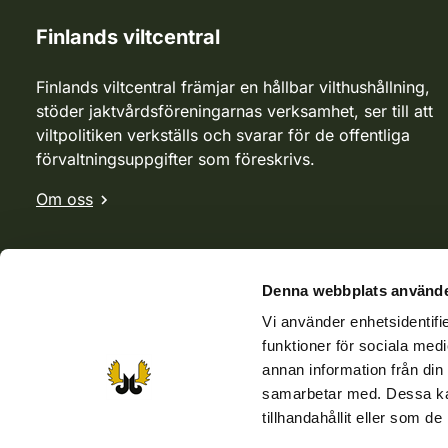
Finlands viltcentral
Finlands viltcentral främjar en hållbar vilthushållning,
stöder jaktvårdsföreningarnas verksamhet, ser till att
viltpolitiken verkställs och svarar för de offentliga
förvaltningsuppgifter som föreskrivs.
Om oss
Denna webbplats använde
Vi använder enhetsidentifie
funktioner för sociala medi
annan information från din
samarbetar med. Dessa kan
tillhandahållit eller som d
Webbutik
Jvf-webbutik
Jägaren-tidningen
Kosteik