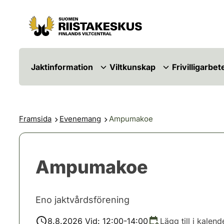
Hoppa till innehåll
Gå till webbplatskartan
Jaktinformation
Viltkunskap
Frivilligarbet
Framsida
Evenemang
Ampumakoe
Ampumakoe
Eno jaktvårdsförening
8.8.2026 Vid: 12:00-14:00
Lägg till i kalend