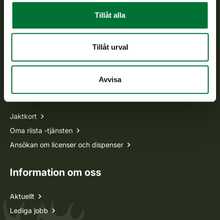
Tillåt alla
Vardagar kl. 9–15
tel. 029 431 2001
asiakaspalvelu@riista.fi
Tillåt urval
Ofta ställda frågor
Avvisa
Alla kontaktuppgifter
Jaktkort
Oma riista -tjänsten
Ansökan om licenser och dispenser
Information om oss
Aktuellt
Lediga jobb