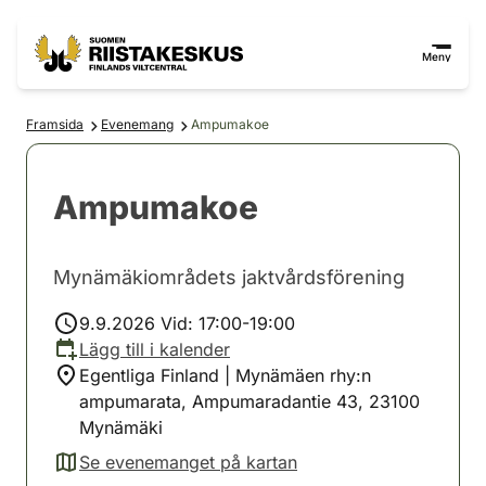
Hoppa till innehåll
Gå till webbplatskartan
Meny
Framsida
Evenemang
Ampumakoe
Ampumakoe
Mynämäkiområdets jaktvårdsförening
9.9.2026 Vid: 17:00-19:00
Lägg till i kalender
Egentliga Finland | Mynämäen rhy:n
ampumarata, Ampumaradantie 43, 23100
Mynämäki
Se evenemanget på kartan
(avautuu uuteen välilehteen)