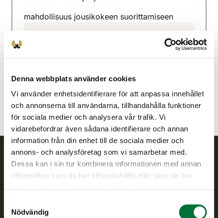
mahdollisuus jousikokeen suorittamiseen
Perho jaktvårdsförening
Österbotten
0452320856
perho@rhy.riista.fi
Denna webbplats använder cookies
Vi använder enhetsidentifierare för att anpassa innehållet
och annonserna till användarna, tillhandahålla funktioner
för sociala medier och analysera vår trafik. Vi
vidarebefordrar även sådana identifierare och annan
information från din enhet till de sociala medier och
annons- och analysföretag som vi samarbetar med.
Dessa kan i sin tur kombinera informationen med annan
Finlands viltcentral
information som du har tillhandahållit eller som de har
samlat in när du har använt deras tjänster.
Finlands viltcentral främjar en hållbar vilthushållning, stöder
Samtyckesval
jaktvårdsföreningarnas verksamhet, ser till att viltpolitiken
Nödvändig
verkställs och svarar för de offentliga förvaltningsuppgifter