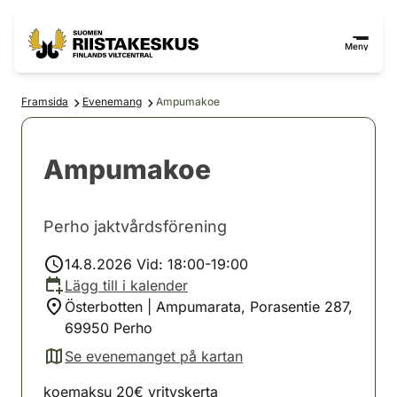
Hoppa till innehåll
Gå till webbplatskartan
Meny
Framsida
Evenemang
Ampumakoe
Ampumakoe
Perho jaktvårdsförening
14.8.2026 Vid: 18:00-19:00
Lägg till i kalender
Österbotten | Ampumarata, Porasentie 287,
69950 Perho
Se evenemanget på kartan
(avautuu uuteen välilehteen)
koemaksu 20€ yrityskerta