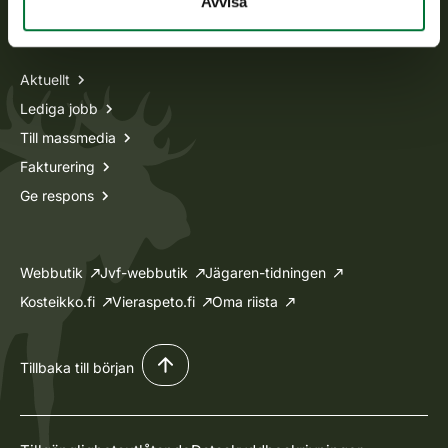
Avvisa
Information om oss
Aktuellt
Lediga jobb
Till massmedia
Fakturering
Ge respons
Webbutik
Jvf-webbutik
Jägaren-tidningen
Kosteikko.fi
Vieraspeto.fi
Oma riista
Tillbaka till början