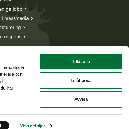
ediga jobb
ill massmedia
akturering
e respons
Tillåt alla
illhandahålla
ifierare och
Tillåt urval
vi
 du har
Avvisa
Tillbaka till början
Visa detaljer