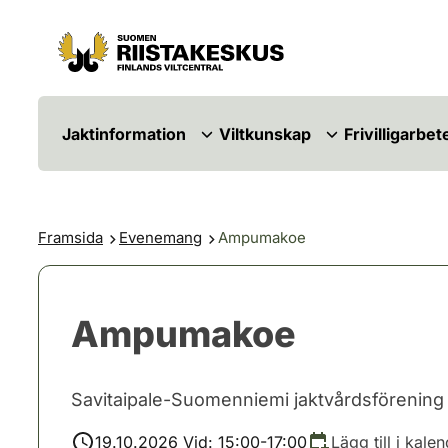
Hoppa till innehåll
Gå till webbplatskartan
Jaktinformation
Viltkunskap
Frivilligarbet
Framsida
Evenemang
Ampumakoe
Ampumakoe
Savitaipale-Suomenniemi jaktvårdsförening
19.10.2026 Vid: 15:00-17:00
Lägg till i kale