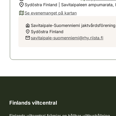
Sydöstra Finland | Savitaipaleen ampumarata
Se evenemanget på kartan
(avautuu uuteen välilehteen)
Savitaipale-Suomenniemi jaktvårdsförening
Sydöstra Finland
savitaipale-suomenniemi@rhy.riista.fi
Finlands viltcentral
Finlands viltcentral främjar en hållbar vilthushållning,