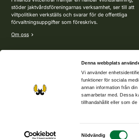
stöder jaktvårdsföreningarnas verksamhet, ser till att
viltpolitiken verkställs och svarar för de offentliga
förvaltningsuppgifter som föreskrivs.
Om oss
Denna webbplats använde
Vi använder enhetsidentifie
funktioner för sociala medi
annan information från din
samarbetar med. Dessa kan
tillhandahållit eller som d
Webbutik
Jvf-webbutik
Jägaren-tidningen
Kosteik
Samtyckesval
Tillgänglighetsutlåtande
Dataskyddbeskrivninger
Nödvändig
Använ