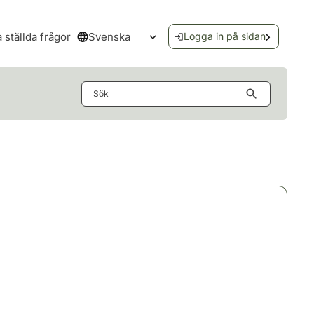
Svenska
a ställda frågor
Logga in på sidan
Öppna språkmenyn
Sök