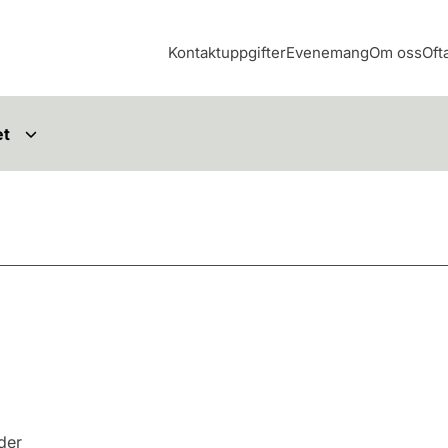
Kontaktuppgifter
Evenemang
Om oss
Oft
et
nder