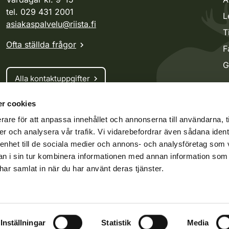
tel. 029 431 2001
L
asiakaspalvelu@riista.fi
T
Ofta ställda frågor
F
G
Alla kontaktuppgifter
r cookies
Jaktkort
rare för att anpassa innehållet och annonserna till användarna, t
Oma riista -tjänsten
er och analysera vår trafik. Vi vidarebefordrar även sådana ident
Ansökan om licenser och dispenser
 enhet till de sociala medier och annons- och analysföretag som 
 i sin tur kombinera informationen med annan information som
e har samlat in när du har använt deras tjänster.
ko.fi
Vieraspeto.fi
Oma riista
darvillkor
Inställningar
Handlingsoffentlighet
Statistik
Media