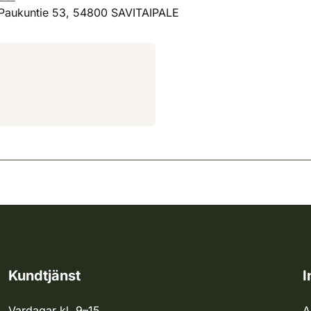
, Paukuntie 53, 54800 SAVITAIPALE
Kundtjänst
I
Vardagar kl. 9–15
A