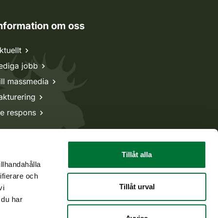
nformation om oss
ktuellt
ediga jobb
ill massmedia
akturering
e respons
Tillåt alla
illhandahålla
ifierare och
Tillåt urval
vi
 du har