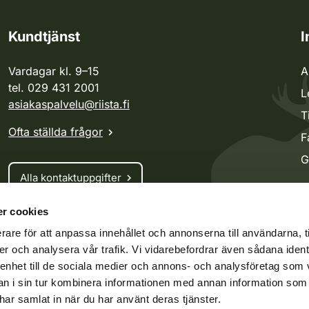
Kundtjänst
I
Vardagar kl. 9–15
A
tel. 029 431 2001
L
asiakaspalvelu@riista.fi
T
Ofta ställda frågor
F
G
Alla kontaktuppgifter
r cookies
Jaktkort
rare för att anpassa innehållet och annonserna till användarna, t
Oma riista -tjänsten
er och analysera vår trafik. Vi vidarebefordrar även sådana ident
Ansökan om licenser och dispenser
 enhet till de sociala medier och annons- och analysföretag som 
 i sin tur kombinera informationen med annan information som
e har samlat in när du har använt deras tjänster.