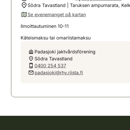
Södra Tavastland | Taruksen ampumarata, Kelk
Se evenemanget på kartan
(avautuu uuteen välilehteen)
Ilmoittautuminen 10-11
Käteismaksu tai omariistamaksu
Padasjoki jaktvårdsförening
Södra Tavastland
0400 254 537
padasjoki@rhy.riista.fi