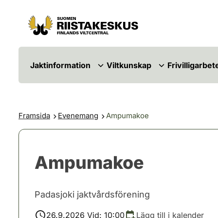
Hoppa till innehåll
Gå till webbplatskartan
Jaktinformation
Viltkunskap
Frivilligarbet
Framsida
Evenemang
Ampumakoe
Ampumakoe
Padasjoki jaktvårdsförening
26.9.2026 Vid: 10:00
Lägg till i kalender