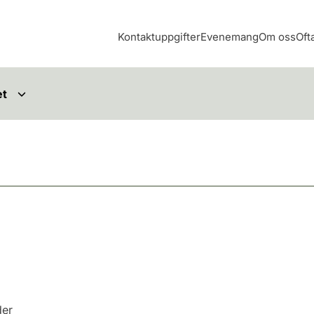
Kontaktuppgifter
Evenemang
Om oss
Oft
et
der