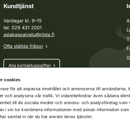
Kundtjänst
I
Vardagar kl. 9–15
A
tel. 029 431 2001
L
asiakaspalvelu@riista.fi
T
Ofta ställda frågor
F
G
Alla kontaktuppgifter
r cookies
Jaktkort
rare för att anpassa innehållet och annonserna till användarna, t
Oma riista -tjänsten
er och analysera vår trafik. Vi vidarebefordrar även sådana ident
Ansökan om licenser och dispenser
 enhet till de sociala medier och annons- och analysföretag som 
 i sin tur kombinera informationen med annan information som
e har samlat in när du har använt deras tjänster.
ko.fi
Vieraspeto.fi
Oma riista