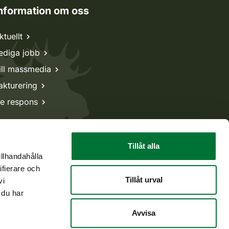
nformation om oss
ktuellt
ediga jobb
ill massmedia
akturering
e respons
Tillåt alla
illhandahålla
ifierare och
Tillåt urval
vi
 du har
Avvisa
Tillbaka till början