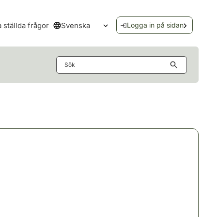
Svenska
a ställda frågor
Logga in på sidan
Öppna språkmenyn
Sök