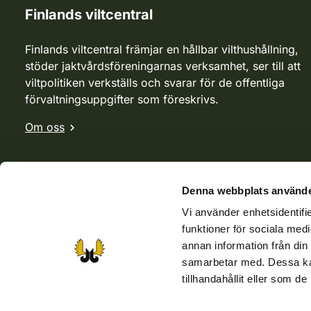
Finlands viltcentral
Finlands viltcentral främjar en hållbar vilthushållning,
stöder jaktvårdsföreningarnas verksamhet, ser till att
viltpolitiken verkställs och svarar för de offentliga
förvaltningsuppgifter som föreskrivs.
Om oss
Denna webbplats använde
Vi använder enhetsidentifie
funktioner för sociala medi
annan information från din
samarbetar med. Dessa kan
tillhandahållit eller som d
Webbutik
Jvf-webbutik
Jägaren-tidningen
Kosteik