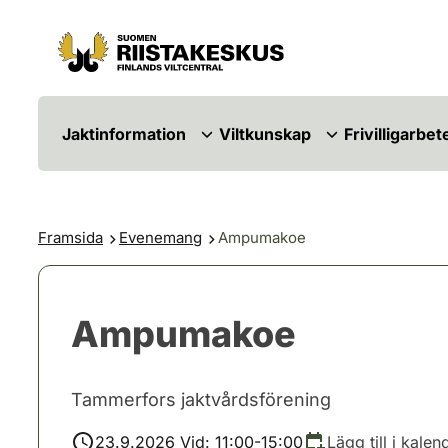
Hoppa till innehåll
Gå till webbplatskartan
Jaktinformation
Viltkunskap
Frivilligarbet
Framsida
Evenemang
Ampumakoe
Ampumakoe
Tammerfors jaktvårdsförening
23.9.2026 Vid: 11:00-15:00
Lägg till i kalen