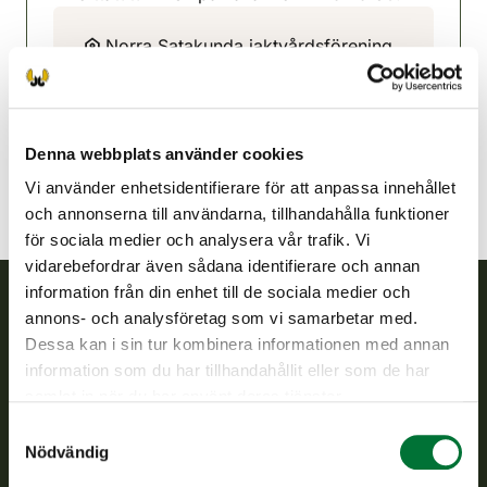
Norra Satakunda jaktvårdsförening
Satakunda
040-5500001
pohjois-satakunta@rhy.riista.fi
Denna webbplats använder cookies
Vi använder enhetsidentifierare för att anpassa innehållet
och annonserna till användarna, tillhandahålla funktioner
för sociala medier och analysera vår trafik. Vi
vidarebefordrar även sådana identifierare och annan
information från din enhet till de sociala medier och
annons- och analysföretag som vi samarbetar med.
Finlands viltcentral
Dessa kan i sin tur kombinera informationen med annan
information som du har tillhandahållit eller som de har
Finlands viltcentral främjar en hållbar vilthushållning, stöder
samlat in när du har använt deras tjänster.
jaktvårdsföreningarnas verksamhet, ser till att viltpolitiken
Samtyckesval
verkställs och svarar för de offentliga förvaltningsuppgifter
Nödvändig
som föreskrivs.