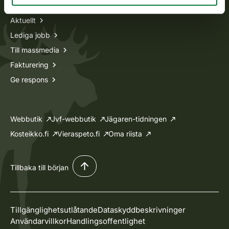
Aktuellt
Lediga jobb
Till massmedia
Fakturering
Ge respons
Webbutik
Jvf-webbutik
Jägaren-tidningen
Kosteikko.fi
Vieraspeto.fi
Oma riista
Tillbaka till början
Tillgänglighetsutlåtande
Dataskyddbeskrivninger
Användarvillkor
Handlingsoffentlighet