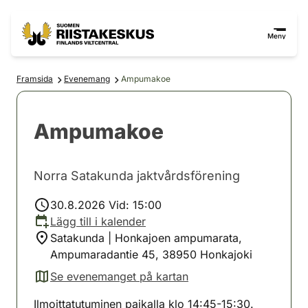
Hoppa till innehåll
Gå till webbplatskartan
Meny
Framsida
Evenemang
Ampumakoe
Ampumakoe
Norra Satakunda jaktvårdsförening
30.8.2026 Vid: 15:00
Lägg till i kalender
Satakunda | Honkajoen ampumarata,
Ampumaradantie 45, 38950 Honkajoki
Se evenemanget på kartan
(avautuu uuteen välilehteen)
Ilmoittatutuminen paikalla klo 14:45-15:30.