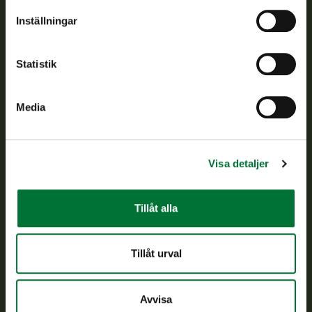
Om oss
Inställningar
Kundtjänst
Statistik
Vardagar kl. 9–15
tel. 029 431 2001
Media
asiakaspalvelu@riista.fi
Ofta ställda frågor
Visa detaljer
Alla kontaktuppgifter
Tillåt alla
Jaktkort
Oma riista -tjänsten
Tillåt urval
Ansökan om licenser och dispenser
Avvisa
Information om oss