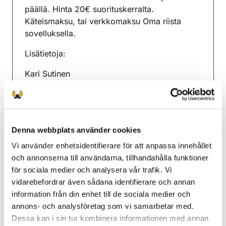
päällä. Hinta 20€ suorituskerralta.
Käteismaksu, tai verkkomaksu Oma riista
sovelluksella.
Lisätietoja:
Kari Sutinen
0405 793 731
toiminnanohjaaja
Denna webbplats använder cookies
Puolanka jaktvårdsförening
Vi använder enhetsidentifierare för att anpassa innehållet
Kajanaland
och annonserna till användarna, tillhandahålla funktioner
040-5793731
för sociala medier och analysera vår trafik. Vi
puolanka@rhy.riista.fi
vidarebefordrar även sådana identifierare och annan
information från din enhet till de sociala medier och
annons- och analysföretag som vi samarbetar med.
Dessa kan i sin tur kombinera informationen med annan