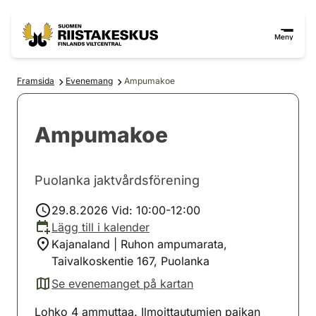
Hoppa till innehåll
Gå till webbplatskartan
Meny
Framsida
Evenemang
Ampumakoe
Ampumakoe
Puolanka jaktvårdsförening
29.8.2026 Vid: 10:00-12:00
Lägg till i kalender
Kajanaland | Ruhon ampumarata,
Taivalkoskentie 167, Puolanka
Se evenemanget på kartan
(avautuu uuteen välilehteen)
Lohko 4 ammuttaa. Ilmoittautumien paikan