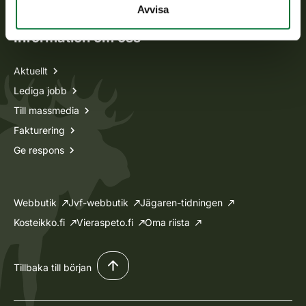
Avvisa
Information om oss
Aktuellt
Lediga jobb
Till massmedia
Fakturering
Ge respons
Webbutik
Jvf-webbutik
Jägaren-tidningen
Kosteikko.fi
Vieraspeto.fi
Oma riista
Tillbaka till början