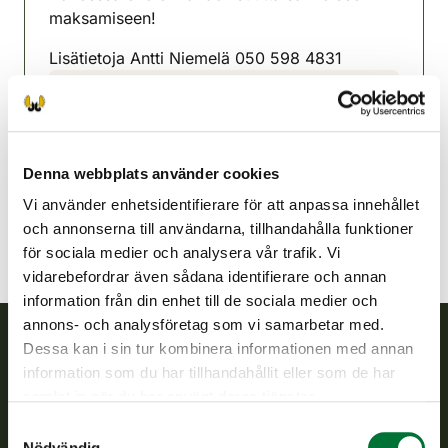
maksamiseen!
Lisätietoja Antti Niemelä 050 598 4831
Pyttis jaktvårdsförening
Sydöstra Finland
0400528579
Denna webbplats använder cookies
pyhtaa@rhy.riista.fi
Vi använder enhetsidentifierare för att anpassa innehållet
och annonserna till användarna, tillhandahålla funktioner
för sociala medier och analysera vår trafik. Vi
vidarebefordrar även sådana identifierare och annan
information från din enhet till de sociala medier och
annons- och analysföretag som vi samarbetar med.
Dessa kan i sin tur kombinera informationen med annan
Finlands viltcentral
information som du har tillhandahållit eller som de har
samlat in när du har använt deras tjänster.
Finlands viltcentral främjar en hållbar vilthushållning, stöder
Samtyckesval
jaktvårdsföreningarnas verksamhet, ser till att viltpolitiken
Nödvändig