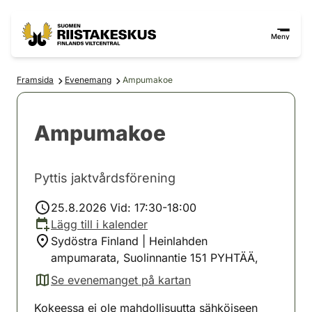
Hoppa till innehåll
Gå till webbplatskartan
Meny
Framsida
Evenemang
Ampumakoe
Ampumakoe
Pyttis jaktvårdsförening
25.8.2026 Vid: 17:30-18:00
Lägg till i kalender
Sydöstra Finland | Heinlahden
ampumarata, Suolinnantie 151 PYHTÄÄ,
Se evenemanget på kartan
(avautuu uuteen välilehteen)
Kokeessa ei ole mahdollisuutta sähköiseen