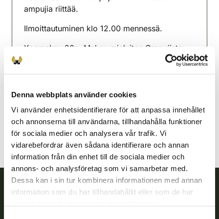
ampujia riittää.
Ilmoittautuminen klo 12.00 mennessä.
Koemaksu 20e. Maksu mieluiten Oma riista
sovelluksella mutta myös käteinen.
Simo jaktvårdsförening
Lappland
Denna webbplats använder cookies
simo@rhy.riista.fi
Vi använder enhetsidentifierare för att anpassa innehållet
och annonserna till användarna, tillhandahålla funktioner
för sociala medier och analysera vår trafik. Vi
vidarebefordrar även sådana identifierare och annan
information från din enhet till de sociala medier och
annons- och analysföretag som vi samarbetar med.
Dessa kan i sin tur kombinera informationen med annan
information som du har tillhandahållit eller som de har
Finlands viltcentral
samlat in när du har använt deras tjänster.
Samtyckesval