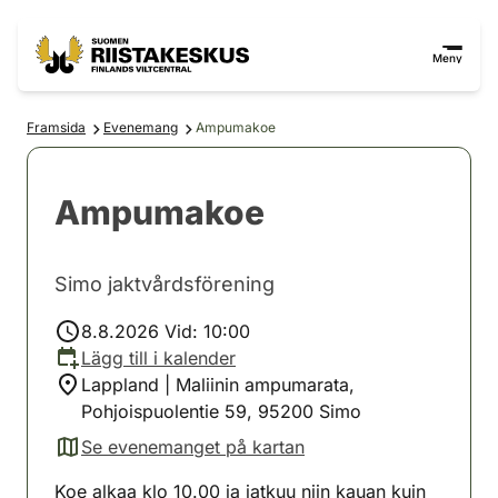
Hoppa till innehåll
Gå till webbplatskartan
Meny
Framsida
Evenemang
Ampumakoe
Ampumakoe
Simo jaktvårdsförening
8.8.2026 Vid: 10:00
Lägg till i kalender
Lappland | Maliinin ampumarata,
Pohjoispuolentie 59, 95200 Simo
Se evenemanget på kartan
(avautuu uuteen välilehteen)
Koe alkaa klo 10.00 ja jatkuu niin kauan kuin