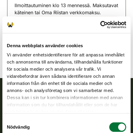
Ilmoittautuminen klo 13 mennessä. Maksutavat
käteinen tai Oma Riistan verkkomaksu.
Punkalaidun jaktvårdsförening
Satakunda
punkalaidun@rhy.riista.fi
Denna webbplats använder cookies
Vi använder enhetsidentifierare för att anpassa innehållet
och annonserna till användarna, tillhandahålla funktioner
för sociala medier och analysera vår trafik. Vi
vidarebefordrar även sådana identifierare och annan
information från din enhet till de sociala medier och
annons- och analysföretag som vi samarbetar med.
Dessa kan i sin tur kombinera informationen med annan
Finlands viltcentral
information som du har tillhandahållit eller som de har
samlat in när du har använt deras tjänster.
Finlands viltcentral främjar en hållbar vilthushållning, stöder
jaktvårdsföreningarnas verksamhet, ser till att viltpolitiken
Samtyckesval
verkställs och svarar för de offentliga förvaltningsuppgifter
Nödvändig
som föreskrivs.