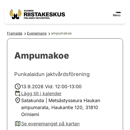
Hoppa till innehåll
Gå till webbplatskartan
Meny
Framsida
Evenemang
ampumakoe
Ampumakoe
Punkalaidun jaktvårdsförening
13.9.2026 Vid: 12:00-13:00
Lägg till i kalender
Satakunda | Metsästysseura Haukan
ampumarata, Haukantie 120, 31810
Oriniemi
Se evenemanget på kartan
(avautuu uuteen välilehteen)