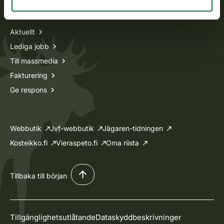
Information om oss
Aktuellt
Lediga jobb
Till massmedia
Fakturering
Ge respons
Webbutik
Jvf-webbutik
Jägaren-tidningen
Kosteikko.fi
Vieraspeto.fi
Oma riista
Tillbaka till början
Tillgänglighetsutlåtande
Dataskyddbeskrivninger