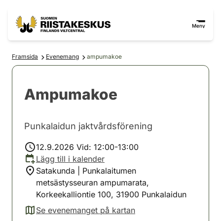
Hoppa till innehåll
Gå till webbplatskartan
Meny
Framsida
Evenemang
ampumakoe
Ampumakoe
Punkalaidun jaktvårdsförening
12.9.2026 Vid: 12:00-13:00
Lägg till i kalender
Satakunda | Punkalaitumen
metsästysseuran ampumarata,
Korkeekalliontie 100, 31900 Punkalaidun
Se evenemanget på kartan
(avautuu uuteen välilehteen)