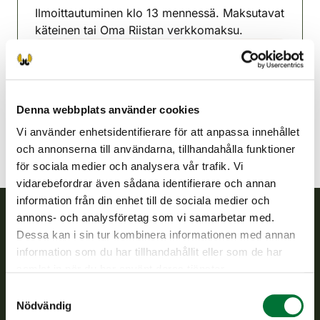
Ilmoittautuminen klo 13 mennessä. Maksutavat
käteinen tai Oma Riistan verkkomaksu.
Punkalaidun jaktvårdsförening
Satakunda
punkalaidun@rhy.riista.fi
Denna webbplats använder cookies
Vi använder enhetsidentifierare för att anpassa innehållet
och annonserna till användarna, tillhandahålla funktioner
för sociala medier och analysera vår trafik. Vi
vidarebefordrar även sådana identifierare och annan
information från din enhet till de sociala medier och
annons- och analysföretag som vi samarbetar med.
Dessa kan i sin tur kombinera informationen med annan
Finlands viltcentral
information som du har tillhandahållit eller som de har
samlat in när du har använt deras tjänster.
Finlands viltcentral främjar en hållbar vilthushållning, stöder
jaktvårdsföreningarnas verksamhet, ser till att viltpolitiken
Samtyckesval
verkställs och svarar för de offentliga förvaltningsuppgifter
Nödvändig
som föreskrivs.