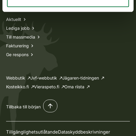
Information om oss
Aktuellt
Lediga jobb
Till massmedia
Fakturering
Ge respons
Webbutik
Jvf-webbutik
Jägaren-tidningen
Kosteikko.fi
Vieraspeto.fi
Oma riista
Tillbaka till början
Tillgänglighetsutlåtande
Dataskyddbeskrivninger