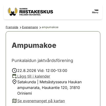
Hoppa till innehåll
Gå till webbplatskartan
Meny
Framsida
Evenemang
ampumakoe
Ampumakoe
Punkalaidun jaktvårdsförening
22.8.2026 Vid: 12:00-13:00
Lägg till i kalender
Satakunda | Metsästysseura Haukan
ampumarata, Haukantie 120, 31810
Oriniemi
Se evenemanget på kartan
(avautuu uuteen välilehteen)