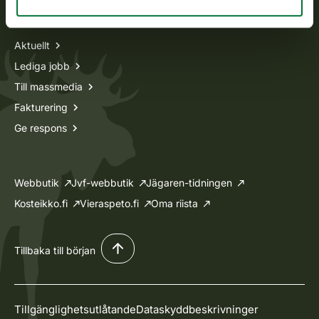
Information om oss
Aktuellt
Lediga jobb
Till massmedia
Fakturering
Ge respons
Webbutik
Jvf-webbutik
Jägaren-tidningen
Kosteikko.fi
Vieraspeto.fi
Oma riista
Tillbaka till början
Tillgänglighetsutlåtande
Dataskyddbeskrivninger