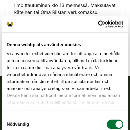
Ilmoittautuminen klo 13 mennessä. Maksutavat
käteinen tai Oma Riistan verkkomaksu.
Punkalaidun jaktvårdsförening
Satakunda
punkalaidun@rhy.riista.fi
Denna webbplats använder cookies
Vi använder enhetsidentifierare för att anpassa innehållet
och annonserna till användarna, tillhandahålla funktioner
för sociala medier och analysera vår trafik. Vi
vidarebefordrar även sådana identifierare och annan
information från din enhet till de sociala medier och
annons- och analysföretag som vi samarbetar med.
Dessa kan i sin tur kombinera informationen med annan
Finlands viltcentral
information som du har tillhandahållit eller som de har
samlat in när du har använt deras tjänster.
Finlands viltcentral främjar en hållbar vilthushållning, stöder
jaktvårdsföreningarnas verksamhet, ser till att viltpolitiken
Samtyckesval
verkställs och svarar för de offentliga förvaltningsuppgifter
Nödvändig
som föreskrivs.