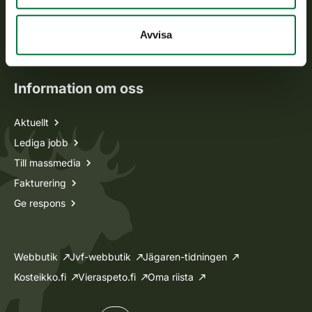
Jaktkort
Oma riista -tjänsten
Avvisa
Ansökan om licenser och dispenser
Information om oss
Aktuellt
Lediga jobb
Till massmedia
Fakturering
Ge respons
Webbutik
Jvf-webbutik
Jägaren-tidningen
Kosteikko.fi
Vieraspeto.fi
Oma riista