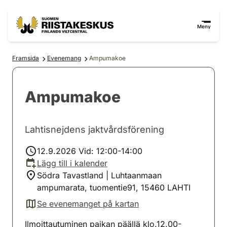
Hoppa till innehåll
Gå till webbplatskartan
Meny
Framsida
Evenemang
Ampumakoe
Ampumakoe
Lahtisnejdens jaktvårdsförening
12.9.2026 Vid: 12:00-14:00
Lägg till i kalender
Södra Tavastland | Luhtaanmaan
ampumarata, tuomentie91, 15460 LAHTI
Se evenemanget på kartan
(avautuu uuteen välilehteen)
Ilmoittautuminen paikan päällä klo.12.00-