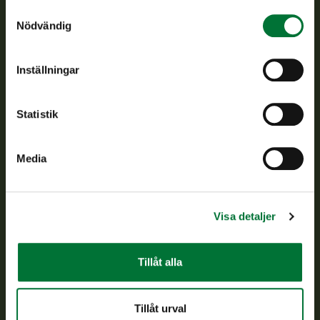
Samtyckesval
Nödvändig
Finlands viltcentral främjar en hållbar vilthushållning, stöder
jaktvårdsföreningarnas verksamhet, ser till att viltpolitiken
verkställs och svarar för de offentliga förvaltningsuppgifter
Inställningar
som föreskrivs.
Om oss
Statistik
Kundtjänst
Media
Vardagar kl. 9–15
tel. 029 431 2001
asiakaspalvelu@riista.fi
Visa detaljer
Ofta ställda frågor
Tillåt alla
Alla kontaktuppgifter
Tillåt urval