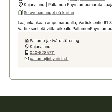
Kajanaland | Paltamon Rhy:n ampumarata Laajan
Se evenemanget på kartan
(avautuu uuteen välilehteen)
Laajankankaan ampumaradalla, Vartiuksentie 61 884
Vartiuksentietä viitta oikealle PaltamonRhy:n amp
Paltamo jaktvårdsförening
Kajanaland
040-5285711
paltamo@rhy.riista.fi