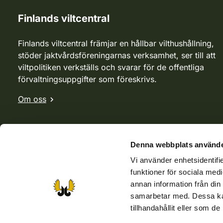
Finlands viltcentral
Finlands viltcentral främjar en hållbar vilthushållning,
stöder jaktvårdsföreningarnas verksamhet, ser till att
viltpolitiken verkställs och svarar för de offentliga
förvaltningsuppgifter som föreskrivs.
Om oss
Denna webbplats använde
Vi använder enhetsidentifie
funktioner för sociala medi
annan information från din
samarbetar med. Dessa kan
tillhandahållit eller som d
Webbutik
Jvf-webbutik
Jägaren-tidningen
Kosteik