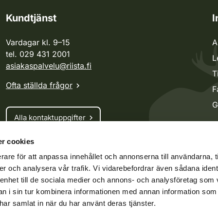
Kundtjänst
I
Vardagar kl. 9–15
A
tel. 029 431 2001
L
asiakaspalvelu@riista.fi
T
Ofta ställda frågor
F
G
Alla kontaktuppgifter
r cookies
Jaktkort
rare för att anpassa innehållet och annonserna till användarna, t
Oma riista -tjänsten
er och analysera vår trafik. Vi vidarebefordrar även sådana ident
Ansökan om licenser och dispenser
 enhet till de sociala medier och annons- och analysföretag som 
 i sin tur kombinera informationen med annan information som
e har samlat in när du har använt deras tjänster.
ko.fi
Vieraspeto.fi
Oma riista