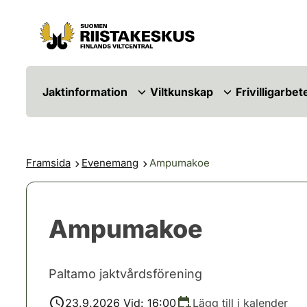
Hoppa till innehåll
Gå till webbplatskartan
Jaktinformation
Viltkunskap
Frivilligarbet
Framsida
Evenemang
Ampumakoe
Ampumakoe
Paltamo jaktvårdsförening
23.9.2026 Vid: 16:00
Lägg till i kalender