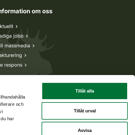
nformation om oss
ktuellt
ediga jobb
ill massmedia
akturering
e respons
Tillåt alla
illhandahålla
ifierare och
Tillåt urval
vi
 du har
Avvisa
Tillbaka till början