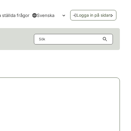
Svenska
a ställda frågor
Logga in på sidan
Öppna språkmenyn
Sök