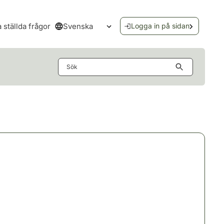
Svenska
a ställda frågor
Logga in på sidan
Öppna språkmenyn
Sök