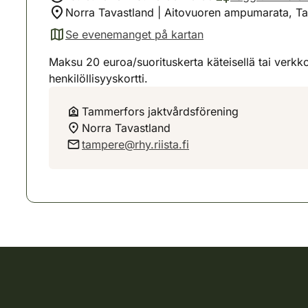
Norra Tavastland | Aitovuoren ampumarata, T
Se evenemanget på kartan
(avautuu uuteen välilehteen)
Maksu 20 euroa/suorituskerta käteisellä tai ver
henkilöllisyyskortti.
Tammerfors jaktvårdsförening
Norra Tavastland
tampere@rhy.riista.fi