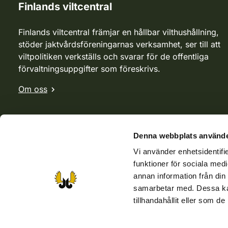
Finlands viltcentral
Finlands viltcentral främjar en hållbar vilthushållning,
stöder jaktvårdsföreningarnas verksamhet, ser till att
viltpolitiken verkställs och svarar för de offentliga
förvaltningsuppgifter som föreskrivs.
Om oss
Denna webbplats använde
Vi använder enhetsidentifie
funktioner för sociala medi
annan information från din
samarbetar med. Dessa kan
tillhandahållit eller som d
Webbutik
Jvf-webbutik
Jägaren-tidningen
Kosteik