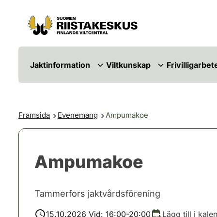
Hoppa till innehåll
Gå till webbplatskartan
Jaktinformation
Viltkunskap
Frivilligarbet
Framsida
Evenemang
Ampumakoe
Ampumakoe
Tammerfors jaktvårdsförening
15.10.2026 Vid: 16:00-20:00
Lägg till i kale