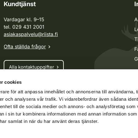
Kundtjänst
I
Vardagar kl. 9–15
A
tel. 029 431 2001
L
asiakaspalvelu@riista.fi
T
Ofta ställda frågor
F
G
Alla kontaktuppgifter
r cookies
Jaktkort
rare för att anpassa innehållet och annonserna till användarna, t
Oma riista -tjänsten
er och analysera vår trafik. Vi vidarebefordrar även sådana ident
Ansökan om licenser och dispenser
 enhet till de sociala medier och annons- och analysföretag som 
 i sin tur kombinera informationen med annan information som
e har samlat in när du har använt deras tjänster.
ko.fi
Vieraspeto.fi
Oma riista