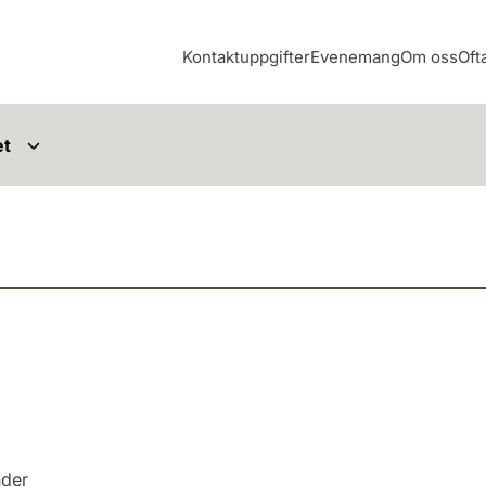
Kontaktuppgifter
Evenemang
Om oss
Oft
et
nder