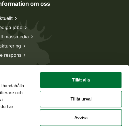
nformation om oss
ktuellt
ediga jobb
ill massmedia
akturering
e respons
Tillåt alla
illhandahålla
ifierare och
Tillåt urval
vi
 du har
Avvisa
Tillbaka till början