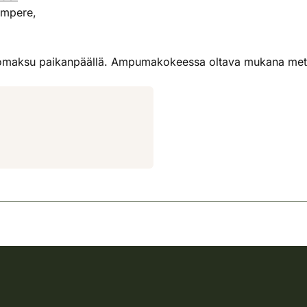
ampere,
kkomaksu paikanpäällä. Ampumakokeessa oltava mukana mets