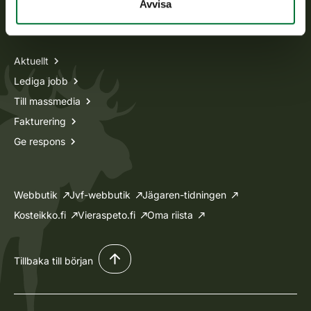
Avvisa
Information om oss
Aktuellt
Lediga jobb
Till massmedia
Fakturering
Ge respons
Webbutik
Jvf-webbutik
Jägaren-tidningen
Kosteikko.fi
Vieraspeto.fi
Oma riista
Tillbaka till början