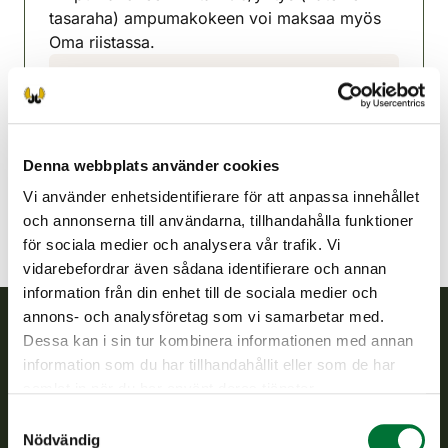
tasaraha) ampumakokeen voi maksaa myös
Oma riistassa.
Uleåborg jaktvårdsförening
Uleåborg
0447001373
jari.e.kauppi@mail.suomi.net
Denna webbplats använder cookies
Vi använder enhetsidentifierare för att anpassa innehållet
och annonserna till användarna, tillhandahålla funktioner
för sociala medier och analysera vår trafik. Vi
vidarebefordrar även sådana identifierare och annan
information från din enhet till de sociala medier och
annons- och analysföretag som vi samarbetar med.
Dessa kan i sin tur kombinera informationen med annan
Finlands viltcentral
information som du har tillhandahållit eller som de har
samlat in när du har använt deras tjänster.
Finlands viltcentral främjar en hållbar vilthushållning, stöder
Samtyckesval
jaktvårdsföreningarnas verksamhet, ser till att viltpolitiken
Nödvändig
verkställs och svarar för de offentliga förvaltningsuppgifter