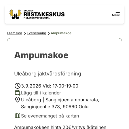
Hoppa till innehåll
Gå till webbplatskartan
Meny
Framsida
Evenemang
Ampumakoe
Ampumakoe
Uleåborg jaktvårdsförening
3.9.2026 Vid: 17:00-19:00
Lägg till i kalender
Uleåborg | Sanginjoen ampumarata,
Sanginjoentie 373, 90660 Oulu
Se evenemanget på kartan
(avautuu uuteen välilehteen)
Ampumakokeen hinta 20€/yritys (käteinen