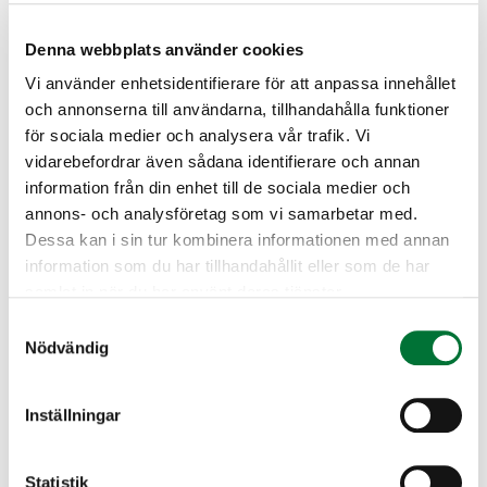
– henkilöllisyystodistus
Alle 15-vuotias ampumakokeessa
Denna webbplats använder cookies
Vi använder enhetsidentifierare för att anpassa innehållet
– Jos ampuja on alle 15 vuotta, saa hän
och annonserna till användarna, tillhandahålla funktioner
käyttää ampumakokeessa 18 vuotta
för sociala medier och analysera vår trafik. Vi
täyttäneen henkilön asetta valvotusti.
vidarebefordrar även sådana identifierare och annan
Koetilaisuudessa mahdollista suorittaa myös
information från din enhet till de sociala medier och
jousiampumakoe
annons- och analysföretag som vi samarbetar med.
Dessa kan i sin tur kombinera informationen med annan
Paikka: Reserviläisten ampumarata
information som du har tillhandahållit eller som de har
samlat in när du har använt deras tjänster.
Voitoistentie 70, 29200 Harjavalta
Samtyckesval
Nödvändig
Harjavalta jaktvårdsförening
Satakunda
harjavalta@rhy.riista.fi
Inställningar
Statistik