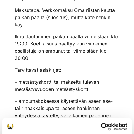
Maksutapa: Verkkomaksu Oma riistan kautta
paikan päällä (suositus), mutta käteinenkin
käy.
Ilmoittautuminen paikan päällä viimeistään klo
19:00. Koetilaisuus päättyy kun viimeinen
osallistuja on ampunut tai viimeistään klo
20:00
Tarvittavat asiakirjat:
– metsästyskortti tai maksettu tulevan
metsästysvuoden metsästyskortti
– ampumakokeessa käytettävän aseen ase-
tai rinnakkaislupa tai aseen hankinnan
yhteydessä täytetty, väliaikainen paperinen
ase- tai rinnakkaislupa.