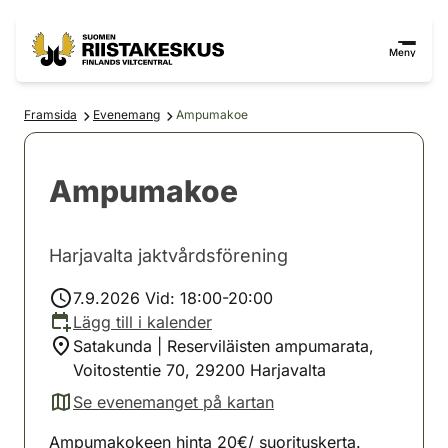
Hoppa till innehåll
Gå till webbplatskartan
Meny
Framsida
Evenemang
Ampumakoe
Ampumakoe
Harjavalta jaktvårdsförening
7.9.2026 Vid: 18:00-20:00
Lägg till i kalender
Satakunda | Reserviläisten ampumarata,
Voitostentie 70, 29200 Harjavalta
Se evenemanget på kartan
(avautuu uuteen välilehteen)
Ampumakokeen hinta 20€/ suorituskerta.