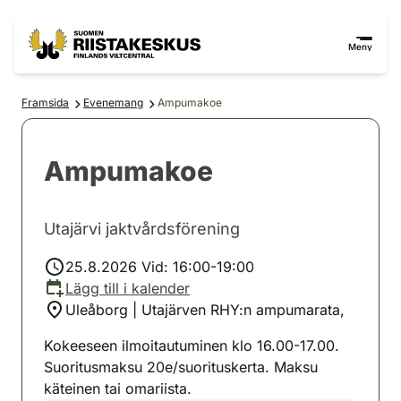
Hoppa till innehåll
Gå till webbplatskartan
Meny
Framsida
Evenemang
Ampumakoe
Ampumakoe
Utajärvi jaktvårdsförening
25.8.2026 Vid: 16:00-19:00
Lägg till i kalender
Uleåborg | Utajärven RHY:n ampumarata,
Kokeeseen ilmoitautuminen klo 16.00-17.00.
Suoritusmaksu 20e/suorituskerta. Maksu
käteinen tai omariista.