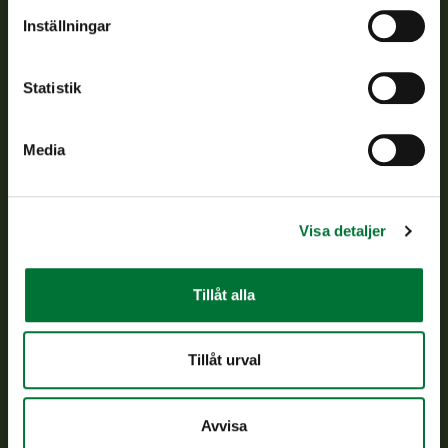
Om oss
Inställningar
Kundtjänst
Statistik
Vardagar kl. 9–15
tel. 029 431 2001
Media
asiakaspalvelu@riista.fi
Ofta ställda frågor
Visa detaljer
Alla kontaktuppgifter
Tillåt alla
Jaktkort
Oma riista -tjänsten
Tillåt urval
Ansökan om licenser och dispenser
Avvisa
Information om oss