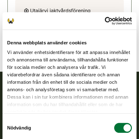
Utajärvi jaktvårdsförening
Uleåborg
044 5560999
utajarvi@rhy.riista.fi
Denna webbplats använder cookies
Vi använder enhetsidentifierare för att anpassa innehållet
och annonserna till användarna, tillhandahålla funktioner
för sociala medier och analysera vår trafik. Vi
vidarebefordrar även sådana identifierare och annan
information från din enhet till de sociala medier och
annons- och analysföretag som vi samarbetar med.
Finlands viltcentral
Dessa kan i sin tur kombinera informationen med annan
information som du har tillhandahållit eller som de har
Finlands viltcentral främjar en hållbar vilthushållning, stöder
samlat in när du har använt deras tjänster.
jaktvårdsföreningarnas verksamhet, ser till att viltpolitiken
Samtyckesval
verkställs och svarar för de offentliga förvaltningsuppgifter
Nödvändig
som föreskrivs.