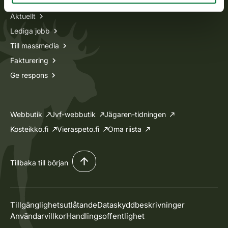
Aktuellt
Lediga jobb
Till massmedia
Fakturering
Ge respons
Webbutik
Jvf-webbutik
Jägaren-tidningen
Kosteikko.fi
Vieraspeto.fi
Oma riista
Tillbaka till början
Tillgänglighetsutlåtande
Dataskyddbeskrivninger
Användarvillkor
Handlingsoffentlighet